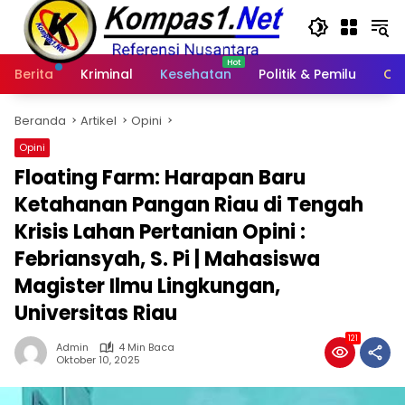
Langsung
ke
konten
Berita
Kriminal
Kesehatan
Politik & Pemilu
Ot
Beranda
Artikel
Opini
Opini
Floating Farm: Harapan Baru
Ketahanan Pangan Riau di Tengah
Krisis Lahan Pertanian Opini :
Febriansyah, S. Pi | Mahasiswa
Magister Ilmu Lingkungan,
Universitas Riau
121
Admin
4 Min Baca
Oktober 10, 2025