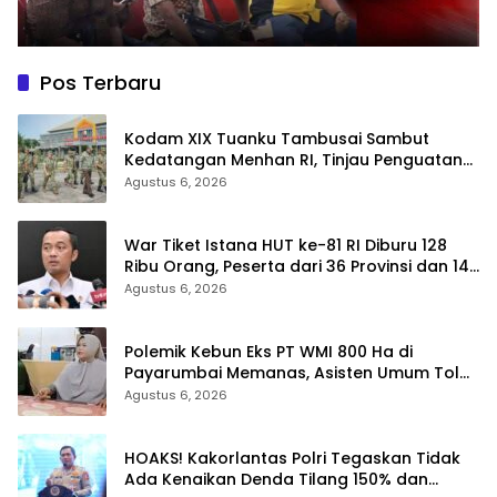
Pos Terbaru
Kodam XIX Tuanku Tambusai Sambut
Kedatangan Menhan RI, Tinjau Penguatan
Yonif TP di Bengkalis dan Kampar
Agustus 6, 2026
War Tiket Istana HUT ke-81 RI Diburu 128
Ribu Orang, Peserta dari 36 Provinsi dan 14
Negara
Agustus 6, 2026
Polemik Kebun Eks PT WMI 800 Ha di
Payarumbai Memanas, Asisten Umum Tolak
Dikelola Agrinas dan Tantang Presiden
Agustus 6, 2026
Prabowo
HOAKS! Kakorlantas Polri Tegaskan Tidak
Ada Kenaikan Denda Tilang 150% dan