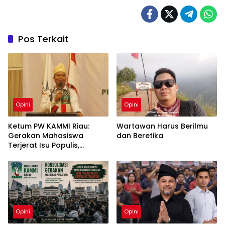
Pos Terkait
Opini
Opini
Ketum PW KAMMI Riau:
Wartawan Harus Berilmu
Gerakan Mahasiswa
dan Beretika
Terjerat Isu Populis,
Lupakan Isu Strategis Riau
Opini
Opini