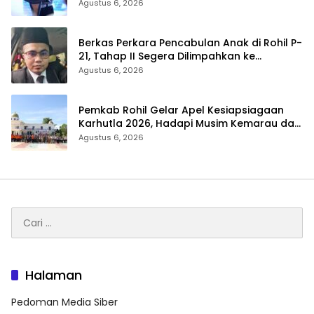
Tilang Manual Menyeluruh
Agustus 6, 2026
Berkas Perkara Pencabulan Anak di Rohil P-
21, Tahap II Segera Dilimpahkan ke
Kejaksaan
Agustus 6, 2026
Pemkab Rohil Gelar Apel Kesiapsiagaan
Karhutla 2026, Hadapi Musim Kemarau dan
El Nino
Agustus 6, 2026
Cari
untuk:
Halaman
Pedoman Media Siber