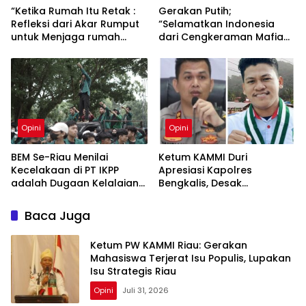
“Ketika Rumah Itu Retak :
Gerakan Putih;
Refleksi dari Akar Rumput
“Selamatkan Indonesia
untuk Menjaga rumah
dari Cengkeraman Mafia
KAMMI”
dan Intervensi Asing”
Opini
Opini
BEM Se-Riau Menilai
Ketum KAMMI Duri
Kecelakaan di PT IKPP
Apresiasi Kapolres
adalah Dugaan Kelalaian
Bengkalis, Desak
Sistemik dan Abai
Pengungkapan Jaringan
Besar Narkoba
Baca Juga
Ketum PW KAMMI Riau: Gerakan
Mahasiswa Terjerat Isu Populis, Lupakan
Isu Strategis Riau
Opini
Juli 31, 2026