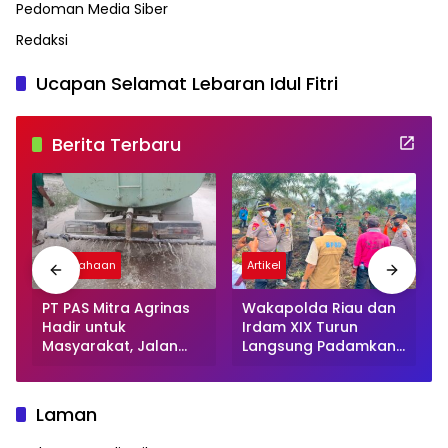
Pedoman Media Siber
Redaksi
Ucapan Selamat Lebaran Idul Fitri
Berita Terbaru
Perusahaan
Artikel
‎PT PAS Mitra Agrinas
Wakapolda Riau dan
Hadir untuk
Irdam XIX Turun
Masyarakat, Jalan
Langsung Padamkan
Desa Danau Rambai
Karhutla di Pasir
Dirawat dan Disiram
Limau Kapas Rohil
Laman