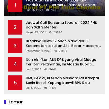
Waspadai Minyak Goreng Kemasan
1
Produk PT PHI Bermerk Palmata, Panina,
Permata dan Parveen
Juni 15, 2024
76051
Jadwal Cuti Bersama Lebaran 2024 PNS
2
dan SKB 3 Menteri
Maret 23, 2024
49596
Breaking News : Ribuan Masa dari 5
3
Kecamatan Lakukan Aksi Besar – besaran
di Jalan Lintas Timur
Desember 18, 2023
24988
Non Aktifkan ASN DRS yang Viral Diduga
4
Terlibat Perzinahan, Ini Alasan Bupati
Rokan Hilir
Juni 1, 2023
17641
HMI, KAMMI, BEM dan Masyarakat Kampar
5
Senin Besok Kepung Kanwil BPN Riau
Juli 5, 2025
12401
Laman