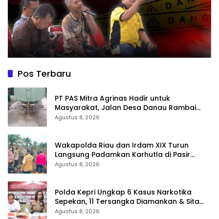
Pos Terbaru
‎PT PAS Mitra Agrinas Hadir untuk
Masyarakat, Jalan Desa Danau Rambai
Dirawat dan Disiram
Agustus 8, 2026
Wakapolda Riau dan Irdam XIX Turun
Langsung Padamkan Karhutla di Pasir
Limau Kapas Rohil
Agustus 8, 2026
Polda Kepri Ungkap 6 Kasus Narkotika
Sepekan, 11 Tersangka Diamankan & Sita
402 Gram Sabu
Agustus 8, 2026