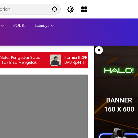
POLRI
Lainnya
×
, Pengedar Sabu
Komisi II DPR Desak Pusat Segera Cairkan
di Batang Cenaku Tak Bisa Mengelak
DAU Rp14 Triliun untuk 79 Daerah, Gaji PNS
Terancam Telat