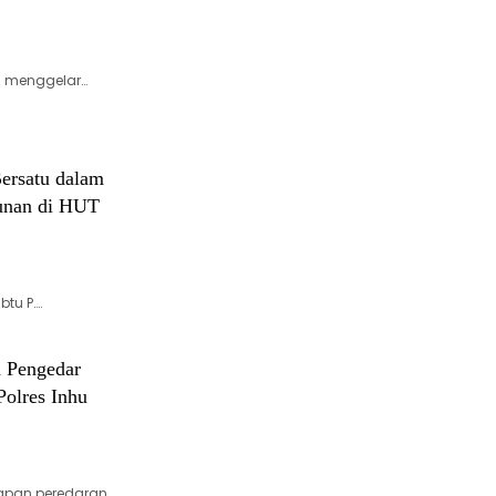
il menggelar…
ersatu dalam
unan di HUT
btu P….
n Pengedar
Polres Inhu
kapan peredaran