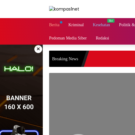
Langsung
ke
konten
Berita
Kriminal
Kesehatan
Politik 
Pedoman Media Siber
Redaksi
×
Breaking News