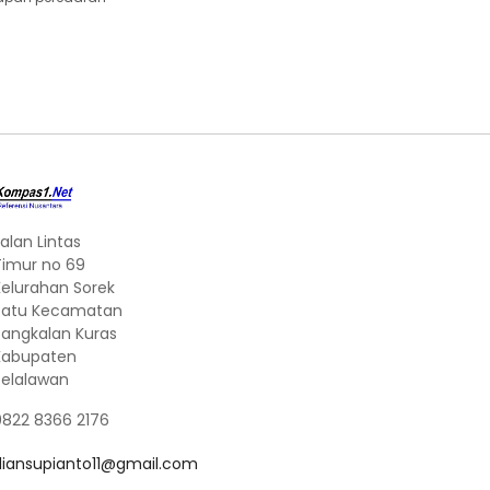
alan Lintas
Timur no 69
Kelurahan Sorek
Satu Kecamatan
Pangkalan Kuras
Kabupaten
Pelalawan
0822 8366 2176
diansupianto11@gmail.com