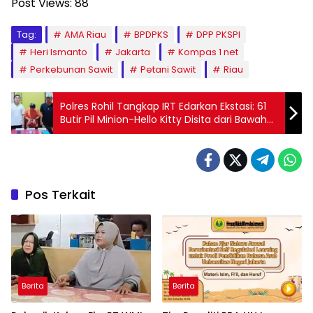
Post Views:
88
Tag:
AMA Riau
BPDPKS
DPP PKSPI
Heri Ismanto
Jakarta
Kompas 1 net
Perkebunan Sawit
Petani Sawit
Riau
Polres Rohil Tangkap IRT Edarkan Ekstasi: 61
Butir Pil Minion-Hello Kitty Disita dari Bawah
Kasur
Pos Terkait
Berita
Berita