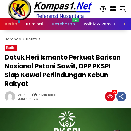
Langsung
ke
konten
Berita
Kriminal
Kesehatan
Politik & Pemilu
Ot
Beranda
Berita
Berita
Datuk Heri Ismanto Perkuat Barisan
Nasional Petani Sawit, DPP PKSPI
Siap Kawal Perlindungan Kebun
Rakyat
88
Admin
2 Min Baca
Juni 4, 2026