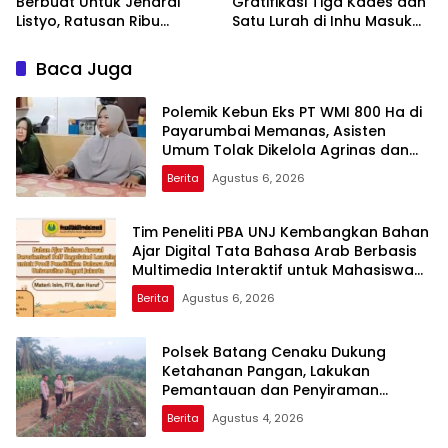
Berbuat Untuk Jendral
Gratifikasi Tiga Kades dan
Listyo, Ratusan Ribu
Satu Lurah di Inhu Masuk
Masyarakat Dihadirkan
Kejari, Terkait Konflik Lahan
Dilapangan
dengan PT SBP
Baca Juga
Polemik Kebun Eks PT WMI 800 Ha di
Payarumbai Memanas, Asisten
Umum Tolak Dikelola Agrinas dan
Tantang Presiden Prabowo
Berita
Agustus 6, 2026
Tim Peneliti PBA UNJ Kembangkan Bahan
Ajar Digital Tata Bahasa Arab Berbasis
Multimedia Interaktif untuk Mahasiswa
Pemula
Berita
Agustus 6, 2026
Polsek Batang Cenaku Dukung
Ketahanan Pangan, Lakukan
Pemantauan dan Penyiraman
Tanaman Jagung Pipil di Desa Aur
Berita
Agustus 4, 2026
Cina