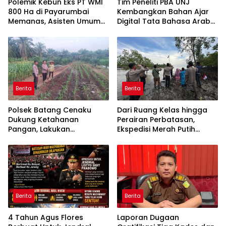
Polemik Kebun Eks PT WMI
Tim Peneliti PBA UNJ
800 Ha di Payarumbai
Kembangkan Bahan Ajar
Memanas, Asisten Umum
Digital Tata Bahasa Arab
Tolak Dikelola Agrinas dan
Berbasis Multimedia
Tantang Presiden Prabowo
Interaktif untuk Mahasiswa
Pemula
Berita
Berita
Polsek Batang Cenaku
Dari Ruang Kelas hingga
Dukung Ketahanan
Perairan Perbatasan,
Pangan, Lakukan
Ekspedisi Merah Putih
Pemantauan dan
Presisi Hidupkan Semangat
Penyiraman Tanaman
Kebangsaan di Dumai
Jagung Pipil di Desa Aur
Cina
Berita
Berita
4 Tahun Agus Flores
Laporan Dugaan