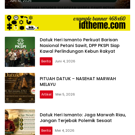
Komitmen Kawal Harga Adil
Juni 10, 2026
Datuk Heri Ismanto Perkuat Barisan
Nasional Petani Sawit, DPP PKSPI Siap
Kawal Perlindungan Kebun Rakyat
Berita
Juni 4, 2026
PITUAH DATUK – NASEHAT MARWAH
MELAYU
Artikel
Mei 5, 2026
Datuk Heri Ismanto: Jaga Marwah Riau,
Jangan Terjebak Polemik Sesaat
Berita
Mei 4, 2026