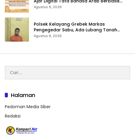
Ajar Digital Tata Bahasa Arab Berbasis
Multimedia Interaktif untuk Mahasiswa
Agustus 6, 2026
Pemula
Polsek Kelayang Grebek Markas
Pengegedar Sabu, Ada Lubang Tanah
Untuk Menyimpan Barang Bukti
Agustus 6, 2026
Cari
untuk:
Halaman
Pedoman Media Siber
Redaksi