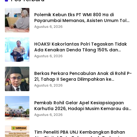
Polemik Kebun Eks PT WMI 800 Ha di
Payarumbai Memanas, Asisten Umum Tolak
Dikelola Agrinas dan Tantang Presiden
Agustus 6, 2026
Prabowo
HOAKS! Kakorlantas Polri Tegaskan Tidak
Ada Kenaikan Denda Tilang 150% dan
Tilang Manual Menyeluruh
Agustus 6, 2026
Berkas Perkara Pencabulan Anak di Rohil P-
21, Tahap II Segera Dilimpahkan ke
Kejaksaan
Agustus 6, 2026
Pemkab Rohil Gelar Apel Kesiapsiagaan
Karhutla 2026, Hadapi Musim Kemarau dan
El Nino
Agustus 6, 2026
Tim Peneliti PBA UNJ Kembangkan Bahan