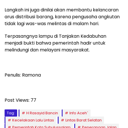
Langkah ini juga dinilai akan membantu kelancaran
arus distribusi barang, karena pengusaha angkutan
tidak lagi was-was melintas di malam hari.
Terpasangnya lampu di Tanjakan Kedabuhan
menjadi bukti bahwa pemerintah hadir untuk
melindungi dan melayani masyarakat.
Penulis: Ramona
Post Views:
77
Tag:
H Rasayid Bancin
Info Aceh`
Kecelakaan Lalu Lintas
Lintas Barat Selatan
Pemerintah Kota Subulussalam
Penerangan Jalan