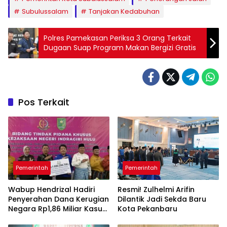
Subulussalam
Tanjakan Kedabuhan
Polres Pamekasan Periksa 3 Orang Terkait
Dugaan Suap Program Makan Bergizi Gratis
Pos Terkait
Pemerintah
Pemerintah
Wabup Hendrizal Hadiri
Resmi! Zulhelmi Arifin
Penyerahan Dana Kerugian
Dilantik Jadi Sekda Baru
Negara Rp1,86 Miliar Kasus
Kota Pekanbaru
Korupsi BPR Indra Arta