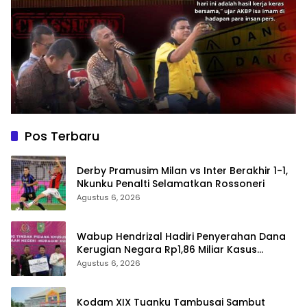
Pos Terbaru
Derby Pramusim Milan vs Inter Berakhir 1-1,
Nkunku Penalti Selamatkan Rossoneri
Agustus 6, 2026
Wabup Hendrizal Hadiri Penyerahan Dana
Kerugian Negara Rp1,86 Miliar Kasus
Korupsi BPR Indra Arta
Agustus 6, 2026
Kodam XIX Tuanku Tambusai Sambut