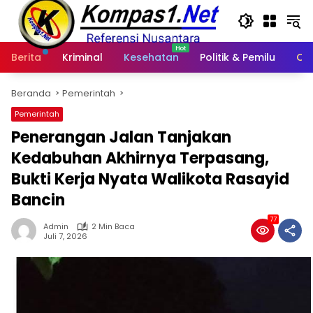
Langsung
ke
konten
Berita
Kriminal
Kesehatan
Politik & Pemilu
Ot
Beranda
Pemerintah
Pemerintah
Penerangan Jalan Tanjakan
Kedabuhan Akhirnya Terpasang,
Bukti Kerja Nyata Walikota Rasayid
Bancin
77
Admin
2 Min Baca
Juli 7, 2026