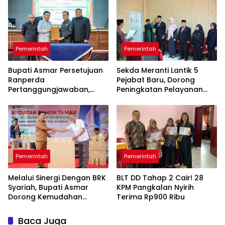
Pemerintah
Pemerintah
Bupati Asmar Persetujuan
Sekda Meranti Lantik 5
Ranperda
Pejabat Baru, Dorong
Pertanggungjawaban,
Peningkatan Pelayanan
APBD 2025 Wujud Sinergi
Publik
Pemkab dan DPRD
Pemerintah
Pemerintah
Melalui Sinergi Dengan BRK
BLT DD Tahap 2 Cair! 28
Syariah, Bupati Asmar
KPM Pangkalan Nyirih
Dorong Kemudahan
Terima Rp900 Ribu
Layanan Pensiun ASN
Baca Juga