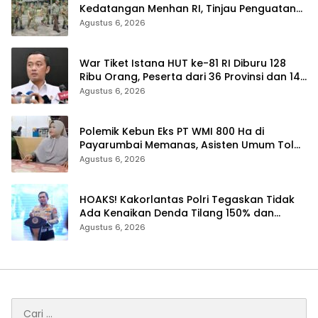
Kedatangan Menhan RI, Tinjau Penguatan
Yonif TP di Bengkalis dan Kampar
Agustus 6, 2026
War Tiket Istana HUT ke-81 RI Diburu 128
Ribu Orang, Peserta dari 36 Provinsi dan 14
Negara
Agustus 6, 2026
Polemik Kebun Eks PT WMI 800 Ha di
Payarumbai Memanas, Asisten Umum Tolak
Dikelola Agrinas dan Tantang Presiden
Agustus 6, 2026
Prabowo
HOAKS! Kakorlantas Polri Tegaskan Tidak
Ada Kenaikan Denda Tilang 150% dan
Tilang Manual Menyeluruh
Agustus 6, 2026
Cari