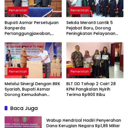
Pemerintah
Pemerintah
Bupati Asmar Persetujuan
Sekda Meranti Lantik 5
Ranperda
Pejabat Baru, Dorong
Pertanggungjawaban,
Peningkatan Pelayanan
APBD 2025 Wujud Sinergi
Publik
Pemkab dan DPRD
Pemerintah
Pemerintah
Melalui Sinergi Dengan BRK
BLT DD Tahap 2 Cair! 28
Syariah, Bupati Asmar
KPM Pangkalan Nyirih
Dorong Kemudahan
Terima Rp900 Ribu
Layanan Pensiun ASN
Baca Juga
Wabup Hendrizal Hadiri Penyerahan
Dana Kerugian Negara Rp1,86 Miliar