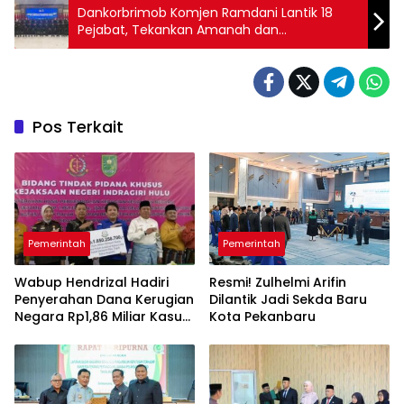
Dankorbrimob Komjen Ramdani Lantik 18
Pejabat, Tekankan Amanah dan
Profesionalisme
Pos Terkait
Pemerintah
Pemerintah
Wabup Hendrizal Hadiri
Resmi! Zulhelmi Arifin
Penyerahan Dana Kerugian
Dilantik Jadi Sekda Baru
Negara Rp1,86 Miliar Kasus
Kota Pekanbaru
Korupsi BPR Indra Arta