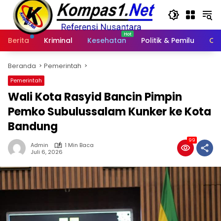
Langsung
ke
konten
Berita
Kriminal
Kesehatan
Politik & Pemilu
Ot
Beranda
Pemerintah
Pemerintah
Wali Kota Rasyid Bancin Pimpin
Pemko Subulussalam Kunker ke Kota
Bandung
99
Admin
1 Min Baca
Juli 6, 2026