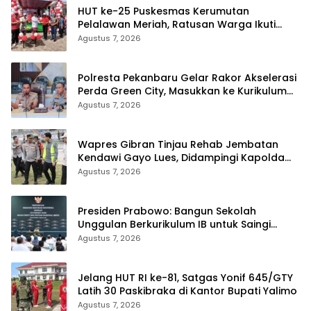
HUT ke-25 Puskesmas Kerumutan
Pelalawan Meriah, Ratusan Warga Ikuti
Jalan Santai dan Cek Kesehatan Gratis
Agustus 7, 2026
Polresta Pekanbaru Gelar Rakor Akselerasi
Perda Green City, Masukkan ke Kurikulum
Sekolah
Agustus 7, 2026
Wapres Gibran Tinjau Rehab Jembatan
Kendawi Gayo Lues, Didampingi Kapolda
Aceh
Agustus 7, 2026
Presiden Prabowo: Bangun Sekolah
Unggulan Berkurikulum IB untuk Saingi
Dunia
Agustus 7, 2026
Jelang HUT RI ke-81, Satgas Yonif 645/GTY
Latih 30 Paskibraka di Kantor Bupati Yalimo
Agustus 7, 2026