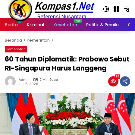
Langsung
ke
konten
Berita
Kriminal
Kesehatan
Politik & Pemilu
Ot
Beranda
Pemerintah
Pemerintah
60 Tahun Diplomatik: Prabowo Sebut
RI-Singapura Harus Langgeng
86
Admin
2 Min Baca
Juli 6, 2026