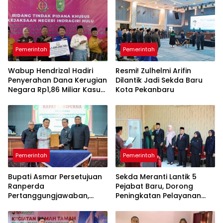
Pemerintah
Pemerintah
Wabup Hendrizal Hadiri
Resmi! Zulhelmi Arifin
Penyerahan Dana Kerugian
Dilantik Jadi Sekda Baru
Negara Rp1,86 Miliar Kasus
Kota Pekanbaru
Korupsi BPR Indra Arta
Pemerintah
Pemerintah
Bupati Asmar Persetujuan
Sekda Meranti Lantik 5
Ranperda
Pejabat Baru, Dorong
Pertanggungjawaban,
Peningkatan Pelayanan
APBD 2025 Wujud Sinergi
Publik
Pemkab dan DPRD