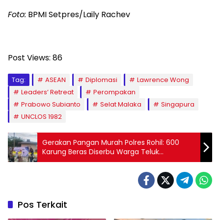
Foto:
BPMI Setpres/Laily Rachev
Post Views:
86
Tag:
ASEAN
Diplomasi
Lawrence Wong
Leaders’ Retreat
Perompakan
Prabowo Subianto
Selat Malaka
Singapura
UNCLOS 1982
Gerakan Pangan Murah Polres Rohil: 600
Karung Beras Diserbu Warga Teluk
Berembun
Pos Terkait