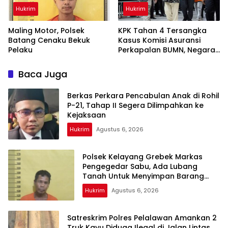
Hukrim
Hukrim
Maling Motor, Polsek
KPK Tahan 4 Tersangka
Batang Cenaku Bekuk
Kasus Komisi Asuransi
Pelaku
Perkapalan BUMN, Negara
Rugi
Baca Juga
Berkas Perkara Pencabulan Anak di Rohil
P-21, Tahap II Segera Dilimpahkan ke
Kejaksaan
Hukrim
Agustus 6, 2026
Polsek Kelayang Grebek Markas
Pengegedar Sabu, Ada Lubang
Tanah Untuk Menyimpan Barang
Bukti
Hukrim
Agustus 6, 2026
Satreskrim Polres Pelalawan Amankan 2
Truk Kayu Diduga Ilegal di Jalan Lintas