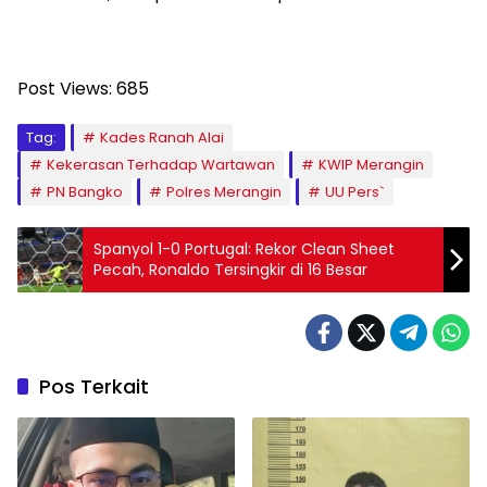
Post Views:
685
Tag:
Kades Ranah Alai
Kekerasan Terhadap Wartawan
KWIP Merangin
PN Bangko
Polres Merangin
UU Pers`
Spanyol 1-0 Portugal: Rekor Clean Sheet
Pecah, Ronaldo Tersingkir di 16 Besar
Pos Terkait