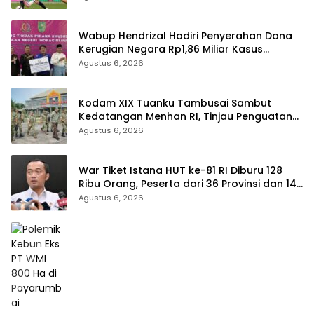
Wabup Hendrizal Hadiri Penyerahan Dana
Kerugian Negara Rp1,86 Miliar Kasus
Korupsi BPR Indra Arta
Agustus 6, 2026
Kodam XIX Tuanku Tambusai Sambut
Kedatangan Menhan RI, Tinjau Penguatan
Yonif TP di Bengkalis dan Kampar
Agustus 6, 2026
War Tiket Istana HUT ke-81 RI Diburu 128
Ribu Orang, Peserta dari 36 Provinsi dan 14
Negara
Agustus 6, 2026