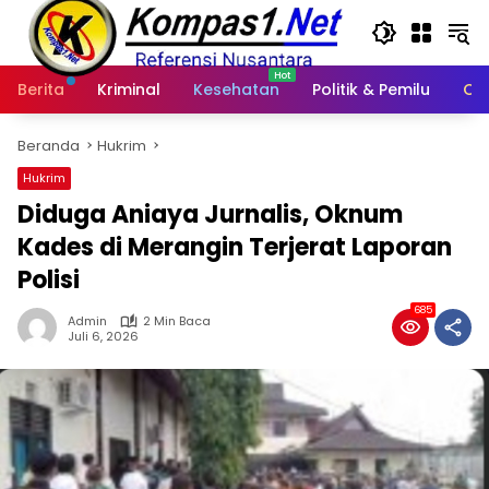
Langsung
ke
konten
Berita
Kriminal
Kesehatan
Politik & Pemilu
Ot
Beranda
Hukrim
Hukrim
Diduga Aniaya Jurnalis, Oknum
Kades di Merangin Terjerat Laporan
Polisi
685
Admin
2 Min Baca
Juli 6, 2026