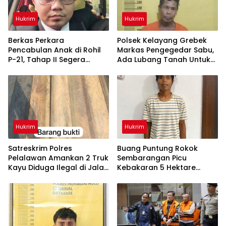
Hukrim
Hukrim
Berkas Perkara
Polsek Kelayang Grebek
Pencabulan Anak di Rohil
Markas Pengegedar Sabu,
P-21, Tahap II Segera
Ada Lubang Tanah Untuk
Dilimpahkan ke Kejaksaan
Menyimpan Barang Bukti
Hukrim
Hukrim
Satreskrim Polres
Buang Puntung Rokok
Pelalawan Amankan 2 Truk
Sembarangan Picu
Kayu Diduga Ilegal di Jalan
Kebakaran 5 Hektare
Lintas Bono
Kebun, Pelangsir Sawit
Dibekuk Polisi