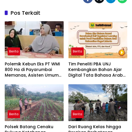
Pos Terkait
Berita
Berita
Polemik Kebun Eks PT WMI
Tim Peneliti PBA UNJ
800 Ha di Payarumbai
Kembangkan Bahan Ajar
Memanas, Asisten Umum
Digital Tata Bahasa Arab
Tolak Dikelola Agrinas dan
Berbasis Multimedia
Tantang Presiden Prabowo
Interaktif untuk Mahasiswa
Pemula
Berita
Berita
Polsek Batang Cenaku
Dari Ruang Kelas hingga