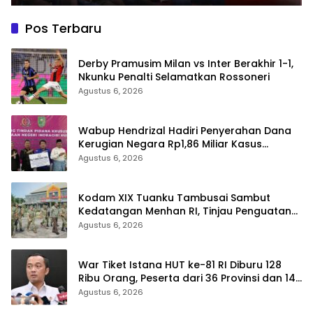
Pos Terbaru
Derby Pramusim Milan vs Inter Berakhir 1-1,
Nkunku Penalti Selamatkan Rossoneri
Agustus 6, 2026
Wabup Hendrizal Hadiri Penyerahan Dana
Kerugian Negara Rp1,86 Miliar Kasus
Korupsi BPR Indra Arta
Agustus 6, 2026
Kodam XIX Tuanku Tambusai Sambut
Kedatangan Menhan RI, Tinjau Penguatan
Yonif TP di Bengkalis dan Kampar
Agustus 6, 2026
War Tiket Istana HUT ke-81 RI Diburu 128
Ribu Orang, Peserta dari 36 Provinsi dan 14
Negara
Agustus 6, 2026