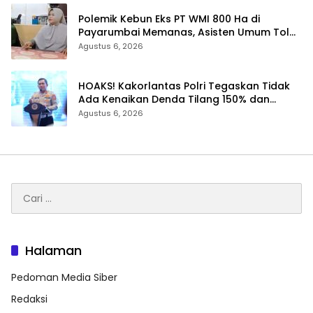
Polemik Kebun Eks PT WMI 800 Ha di
Payarumbai Memanas, Asisten Umum Tolak
Dikelola Agrinas dan Tantang Presiden
Agustus 6, 2026
Prabowo
HOAKS! Kakorlantas Polri Tegaskan Tidak
Ada Kenaikan Denda Tilang 150% dan
Tilang Manual Menyeluruh
Agustus 6, 2026
Cari
untuk:
Halaman
Pedoman Media Siber
Redaksi