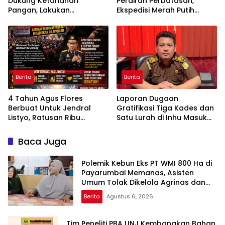
Dukung Ketahanan
Perairan Perbatasan,
Pangan, Lakukan
Ekspedisi Merah Putih
Pemantauan dan
Presisi Hidupkan Semangat
Penyiraman Tanaman
Kebangsaan di Dumai
Jagung Pipil di Desa Aur
Cina
Berita
Berita
4 Tahun Agus Flores
Laporan Dugaan
Berbuat Untuk Jendral
Gratifikasi Tiga Kades dan
Listyo, Ratusan Ribu
Satu Lurah di Inhu Masuk
Masyarakat Dihadirkan
Kejari, Terkait Konflik Lahan
Dilapangan
dengan PT SBP
Baca Juga
Polemik Kebun Eks PT WMI 800 Ha di
Payarumbai Memanas, Asisten
Umum Tolak Dikelola Agrinas dan
Tantang Presiden Prabowo
Berita
Agustus 6, 2026
Tim Peneliti PBA UNJ Kembangkan Bahan