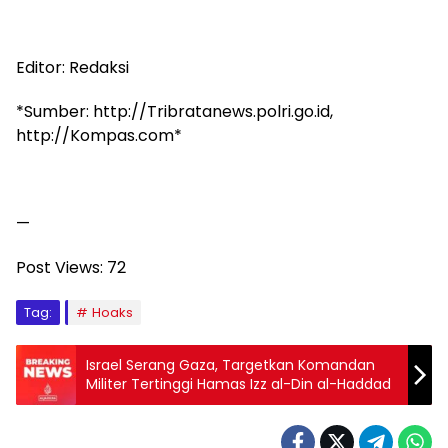
Editor: Redaksi
*Sumber: http://Tribratanews.polri.go.id,
http://Kompas.com*
—
Post Views:
72
Tag:
Hoaks
Israel Serang Gaza, Targetkan Komandan
Militer Tertinggi Hamas Izz al-Din al-Haddad