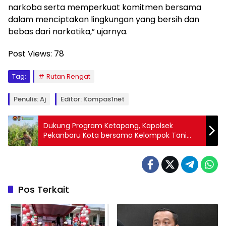
narkoba serta memperkuat komitmen bersama
dalam menciptakan lingkungan yang bersih dan
bebas dari narkotika,” ujarnya.
Post Views:
78
Tag:
Rutan Rengat
Penulis: Aj
Editor: Kompas1net
Dukung Program Ketapang, Kapolsek
Pekanbaru Kota bersama Kelompok Tani
Tanam Jagung
Pos Terkait