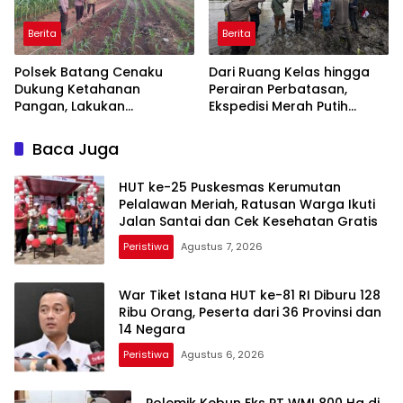
Berita
Berita
Polsek Batang Cenaku
Dari Ruang Kelas hingga
Dukung Ketahanan
Perairan Perbatasan,
Pangan, Lakukan
Ekspedisi Merah Putih
Pemantauan dan
Presisi Hidupkan Semangat
Penyiraman Tanaman
Kebangsaan di Dumai
Baca Juga
Jagung Pipil di Desa Aur
Cina
HUT ke-25 Puskesmas Kerumutan
Pelalawan Meriah, Ratusan Warga Ikuti
Jalan Santai dan Cek Kesehatan Gratis
Peristiwa
Agustus 7, 2026
War Tiket Istana HUT ke-81 RI Diburu 128
Ribu Orang, Peserta dari 36 Provinsi dan
14 Negara
Peristiwa
Agustus 6, 2026