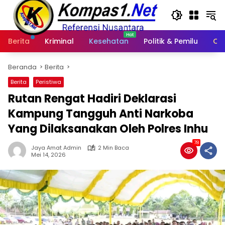
Langsung
ke
konten
Berita
Kriminal
Kesehatan
Politik & Pemilu
Ot
Beranda
Berita
Berita
Peristiwa
Rutan Rengat Hadiri Deklarasi
Kampung Tangguh Anti Narkoba
Yang Dilaksanakan Oleh Polres Inhu
78
Jaya Amat Admin
2 Min Baca
Mei 14, 2026