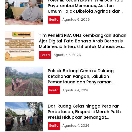
Polemik Kebun Eks PT WMI 800 Ha di
Payarumbai Memanas, Asisten
Umum Tolak Dikelola Agrinas dan
Tantang Presiden Prabowo
Berita
Agustus 6, 2026
Tim Peneliti PBA UNJ Kembangkan Bahan
Ajar Digital Tata Bahasa Arab Berbasis
Multimedia Interaktif untuk Mahasiswa
Pemula
Berita
Agustus 6, 2026
Polsek Batang Cenaku Dukung
Ketahanan Pangan, Lakukan
Pemantauan dan Penyiraman
Tanaman Jagung Pipil di Desa Aur
Berita
Agustus 4, 2026
Cina
Dari Ruang Kelas hingga Perairan
Perbatasan, Ekspedisi Merah Putih
Presisi Hidupkan Semangat
Kebangsaan di Dumai
Berita
Agustus 4, 2026