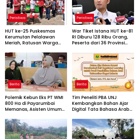
Peristiwa
Peristiwa
HUT ke-25 Puskesmas
War Tiket Istana HUT ke-81
Kerumutan Pelalawan
RI Diburu 128 Ribu Orang,
Meriah, Ratusan Warga
Peserta dari 36 Provinsi
Ikuti Jalan Santai dan Cek
dan 14 Negara
Kesehatan Gratis
Berita
Berita
Polemik Kebun Eks PT WMI
Tim Peneliti PBA UNJ
800 Ha di Payarumbai
Kembangkan Bahan Ajar
Memanas, Asisten Umum
Digital Tata Bahasa Arab
Tolak Dikelola Agrinas dan
Berbasis Multimedia
Tantang Presiden Prabowo
Interaktif untuk Mahasiswa
Pemula