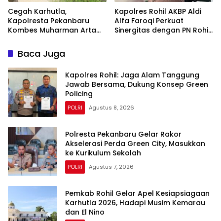
Cegah Karhutla,
Kapolres Rohil AKBP Aldi
Kapolresta Pekanbaru
Alfa Faroqi Perkuat
Kombes Muharman Arta
Sinergitas dengan PN Rohil
Cek Embung di Payung
Bahas KUHAP Baru
Sekaki dan Tenayan Raya
Baca Juga
Kapolres Rohil: Jaga Alam Tanggung
Jawab Bersama, Dukung Konsep Green
Policing
POLRI
Agustus 8, 2026
Polresta Pekanbaru Gelar Rakor
Akselerasi Perda Green City, Masukkan
ke Kurikulum Sekolah
POLRI
Agustus 7, 2026
Pemkab Rohil Gelar Apel Kesiapsiagaan
Karhutla 2026, Hadapi Musim Kemarau
dan El Nino