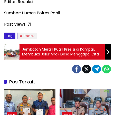
Editor: Redaksi
Sumber: Humas Polres Rohil
Post Views:
71
Tag:
Polsek
Jembatan Merah Putih Presisi di Kampar,
Membuka Jalur Anak Desa Menggapai Cita-
cita
Pos Terkait