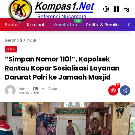
Langsung
ke
konten
Berita
Kriminal
Kesehatan
Politik & Pemilu
Ot
Beranda
POLRI
POLRI
“Simpan Nomor 110!”, Kapolsek
Rantau Kopar Sosialisasi Layanan
Darurat Polri ke Jamaah Masjid
71
Admin
1 Min Baca
Mei 15, 2026