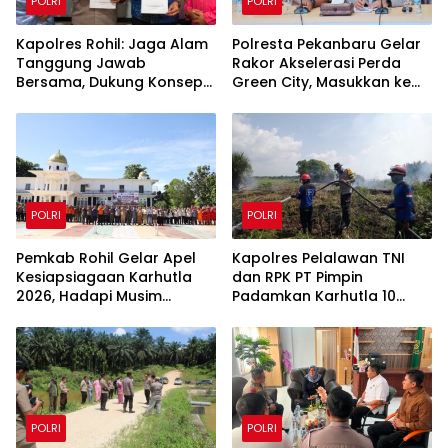
POLRI
POLRI
Kapolres Rohil: Jaga Alam
Polresta Pekanbaru Gelar
Tanggung Jawab
Rakor Akselerasi Perda
Bersama, Dukung Konsep
Green City, Masukkan ke
Green Policing
Kurikulum Sekolah
POLRI
POLRI
Pemkab Rohil Gelar Apel
Kapolres Pelalawan TNI
Kesiapsiagaan Karhutla
dan RPK PT Pimpin
2026, Hadapi Musim
Padamkan Karhutla 10
Kemarau dan El Nino
Hektar di Kerumutan,
Water Bombing Diterjunkan
POLRI
POLRI