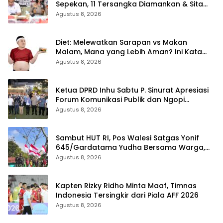
Sepekan, 11 Tersangka Diamankan & Sita
402 Gram Sabu
Agustus 8, 2026
Diet: Melewatkan Sarapan vs Makan
Malam, Mana yang Lebih Aman? Ini Kata
Dokter
Agustus 8, 2026
Ketua DPRD Inhu Sabtu P. Sinurat Apresiasi
Forum Komunikasi Publik dan Ngopi
Bersama Kejari Inhu
Agustus 8, 2026
Sambut HUT RI, Pos Walesi Satgas Yonif
645/Gardatama Yudha Bersama Warga,
Kibarkan Merah Putih di Bukit Walesi
Agustus 8, 2026
Kapten Rizky Ridho Minta Maaf, Timnas
Indonesia Tersingkir dari Piala AFF 2026
Agustus 8, 2026