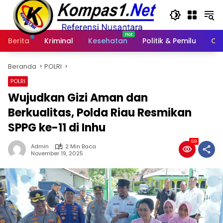
Langsung
ke
konten
Berita
Kriminal
Kesehatan
Politik & Pemilu
Ot
Beranda
POLRI
POLRI
Wujudkan Gizi Aman dan
Berkualitas, Polda Riau Resmikan
SPPG ke-11 di Inhu
69
Admin
2 Min Baca
November 19, 2025