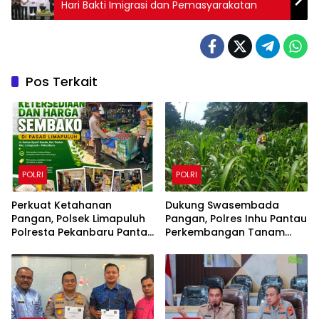
Hari Bakti Imigrasi dan Pemasyarakatan
Pos Terkait
POLRI
POLRI
Perkuat Ketahanan
Dukung Swasembada
Pangan, Polsek Limapuluh
Pangan, Polres Inhu Pantau
Polresta Pekanbaru Pantau
Perkembangan Tanam
Harga Sembako di Pasar
Jagung Pipil di Dua Wilayah