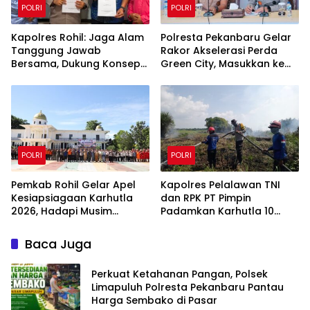
POLRI
POLRI
Kapolres Rohil: Jaga Alam
Polresta Pekanbaru Gelar
Tanggung Jawab
Rakor Akselerasi Perda
Bersama, Dukung Konsep
Green City, Masukkan ke
Green Policing
Kurikulum Sekolah
POLRI
POLRI
Pemkab Rohil Gelar Apel
Kapolres Pelalawan TNI
Kesiapsiagaan Karhutla
dan RPK PT Pimpin
2026, Hadapi Musim
Padamkan Karhutla 10
Kemarau dan El Nino
Hektar di Kerumutan,
Water Bombing Diterjunkan
Baca Juga
Perkuat Ketahanan Pangan, Polsek
Limapuluh Polresta Pekanbaru Pantau
Harga Sembako di Pasar