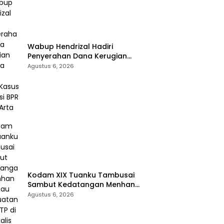
Wabup Hendrizal Hadiri
Penyerahan Dana Kerugian
Negara Rp1,86 Miliar Kasus
Agustus 6, 2026
Korupsi BPR Indra Arta
Kodam XIX Tuanku Tambusai
Sambut Kedatangan Menhan
RI, Tinjau Penguatan Yonif TP di
Agustus 6, 2026
Bengkalis dan Kampar