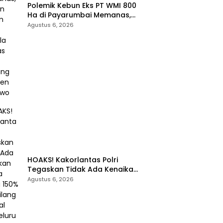
Polemik Kebun Eks PT WMI 800
Ha di Payarumbai Memanas,
Asisten Umum Tolak Dikelola
Agustus 6, 2026
Agrinas dan Tantang Presiden
Prabowo
HOAKS! Kakorlantas Polri
Tegaskan Tidak Ada Kenaikan
Denda Tilang 150% dan Tilang
Agustus 6, 2026
Manual Menyeluruh