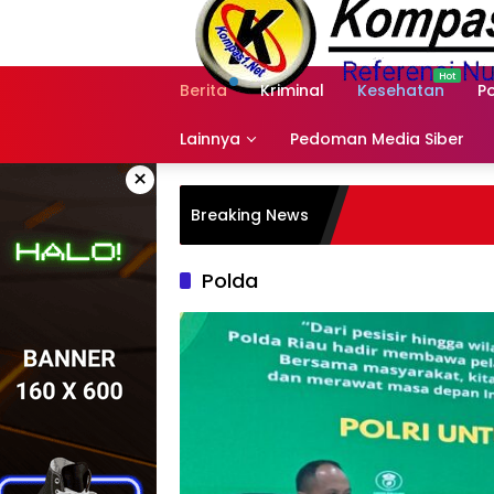
Langsung
ke
konten
Berita
Kriminal
Kesehatan
Po
Lainnya
Pedoman Media Siber
×
Breaking News
Polda