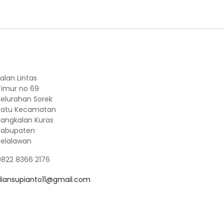
alan Lintas
Timur no 69
Kelurahan Sorek
Satu Kecamatan
Pangkalan Kuras
Kabupaten
Pelalawan
0822 8366 2176
diansupianto11@gmail.com