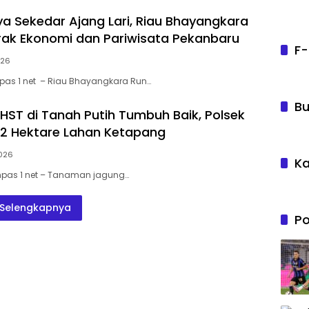
a Sekedar Ajang Lari, Riau Bhayangkara
ak Ekonomi dan Pariwisata Pekanbaru
F-
026
pas 1 net – Riau Bhayangkara Run…
Bu
HST di Tanah Putih Tumbuh Baik, Polsek
 2 Hektare Lahan Ketapang
2026
Ka
mpas 1 net – Tanaman jagung…
Selengkapnya
Po