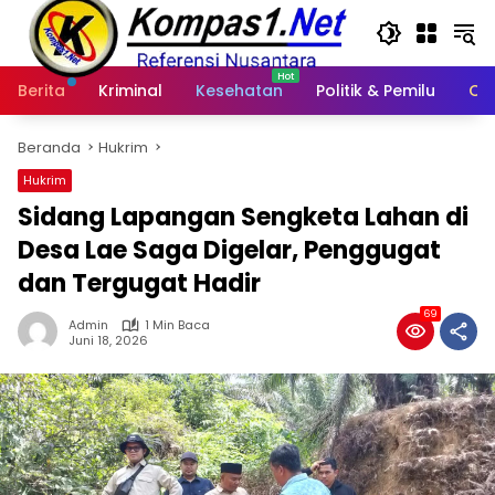
Langsung
ke
konten
Berita
Kriminal
Kesehatan
Politik & Pemilu
Ot
Beranda
Hukrim
Hukrim
Sidang Lapangan Sengketa Lahan di
Desa Lae Saga Digelar, Penggugat
dan Tergugat Hadir
69
Admin
1 Min Baca
Juni 18, 2026