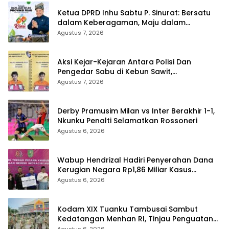
Ketua DPRD Inhu Sabtu P. Sinurat: Bersatu
dalam Keberagaman, Maju dalam
Pembangunan di HUT ke-69 Provinsi Riau
Agustus 7, 2026
Aksi Kejar-Kejaran Antara Polisi Dan
Pengedar Sabu di Kebun Sawit,
Satresnarkoba Polres Inhu Ringkus Dua
Agustus 7, 2026
Pelaku
Derby Pramusim Milan vs Inter Berakhir 1-1,
Nkunku Penalti Selamatkan Rossoneri
Agustus 6, 2026
Wabup Hendrizal Hadiri Penyerahan Dana
Kerugian Negara Rp1,86 Miliar Kasus
Korupsi BPR Indra Arta
Agustus 6, 2026
Kodam XIX Tuanku Tambusai Sambut
Kedatangan Menhan RI, Tinjau Penguatan
Yonif TP di Bengkalis dan Kampar
Agustus 6, 2026