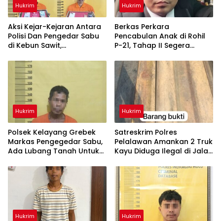
Hukrim
Hukrim
Aksi Kejar-Kejaran Antara
Berkas Perkara
Polisi Dan Pengedar Sabu
Pencabulan Anak di Rohil
di Kebun Sawit,
P-21, Tahap II Segera
Satresnarkoba Polres Inhu
Dilimpahkan ke Kejaksaan
Ringkus Dua Pelaku
Hukrim
Hukrim
Polsek Kelayang Grebek
Satreskrim Polres
Markas Pengegedar Sabu,
Pelalawan Amankan 2 Truk
Ada Lubang Tanah Untuk
Kayu Diduga Ilegal di Jalan
Menyimpan Barang Bukti
Lintas Bono
Hukrim
Hukrim