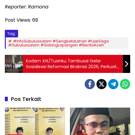
Reporter: Ramona
Post Views:
69
Tag:
#InfoSubulussalam #SengketaLahan #LaeSaga
#Subulussalam #SidangLapangan #BeritaAceh
Kodam XIX/Tuanku Tambusai Gelar
Sosialisasi Reformasi Birokrasi 2026, Perkuat
Pembangunan Zona Integritas di Seluruh
Satuan
Pos Terkait