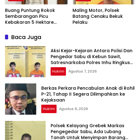
Buang Puntung Rokok
Maling Motor, Polsek
Sembarangan Picu
Batang Cenaku Bekuk
Kebakaran 5 Hektare
Pelaku
Kebun, Pelangsir Sawit
Dibekuk Polisi
Baca Juga
Aksi Kejar-Kejaran Antara Polisi Dan
Pengedar Sabu di Kebun Sawit,
Satresnarkoba Polres Inhu Ringkus
Dua Pelaku
Hukrim
Agustus 7, 2026
Berkas Perkara Pencabulan Anak di Rohil
P-21, Tahap II Segera Dilimpahkan ke
Kejaksaan
Hukrim
Agustus 6, 2026
Polsek Kelayang Grebek Markas
Pengegedar Sabu, Ada Lubang
Tanah Untuk Menyimpan Barang