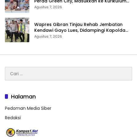
Perda Green City, Masukkan ke Kurikulum
Sekolah
Agustus 7, 2026
Wapres Gibran Tinjau Rehab Jembatan
Kendawi Gayo Lues, Didampingi Kapolda
Aceh
Agustus 7, 2026
Cari
untuk:
Halaman
Pedoman Media Siber
Redaksi