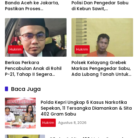
Banda Aceh ke Jakarta,
Polisi Dan Pengedar Sabu
Pastikan Proses
di Kebun Sawit,
Pemeriksaan Profesional
Satresnarkoba Polres Inhu
dan Transparan
Ringkus Dua Pelaku
Hukrim
Hukrim
Berkas Perkara
Polsek Kelayang Grebek
Pencabulan Anak di Rohil
Markas Pengegedar Sabu,
P-21, Tahap II Segera
Ada Lubang Tanah Untuk
Dilimpahkan ke Kejaksaan
Menyimpan Barang Bukti
Baca Juga
Polda Kepri Ungkap 6 Kasus Narkotika
Sepekan, 11 Tersangka Diamankan & Sita
402 Gram Sabu
Hukrim
Agustus 8, 2026