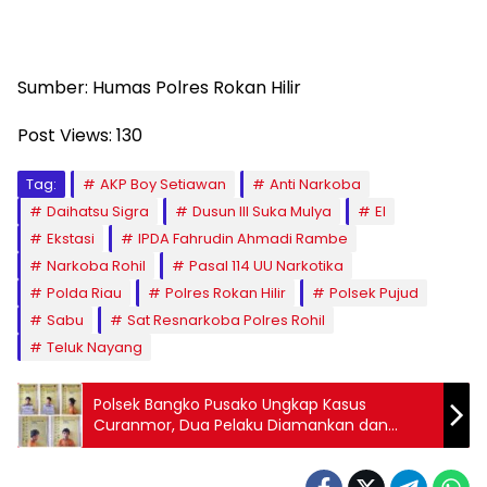
Sumber: Humas Polres Rokan Hilir
Post Views:
130
Tag:
AKP Boy Setiawan
Anti Narkoba
Daihatsu Sigra
Dusun III Suka Mulya
EI
Ekstasi
IPDA Fahrudin Ahmadi Rambe
Narkoba Rohil
Pasal 114 UU Narkotika
Polda Riau
Polres Rokan Hilir
Polsek Pujud
Sabu
Sat Resnarkoba Polres Rohil
Teluk Nayang
Polsek Bangko Pusako Ungkap Kasus
Curanmor, Dua Pelaku Diamankan dan
Motor Korban Berhasil Ditemukan