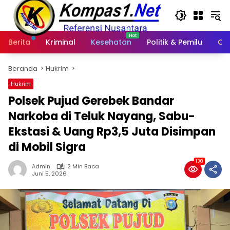
Langsung
ke
konten
Berita
Kriminal
Kesehatan
Politik & Pemilu
Ot
Beranda
Hukrim
Hukrim
Polsek Pujud Gerebek Bandar
Narkoba di Teluk Nayang, Sabu-
Ekstasi & Uang Rp3,5 Juta Disimpan
di Mobil Sigra
130
Admin
2 Min Baca
Juni 5, 2026