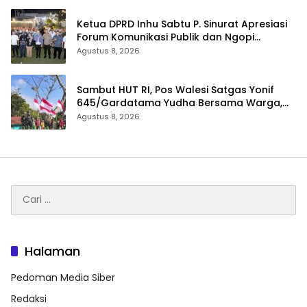
Ketua DPRD Inhu Sabtu P. Sinurat Apresiasi
Forum Komunikasi Publik dan Ngopi
Bersama Kejari Inhu
Agustus 8, 2026
Sambut HUT RI, Pos Walesi Satgas Yonif
645/Gardatama Yudha Bersama Warga,
Kibarkan Merah Putih di Bukit Walesi
Agustus 8, 2026
Cari
untuk:
Halaman
Pedoman Media Siber
Redaksi