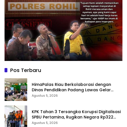
Pos Terbaru
HimaPalas Riau Berkolaborasi dengan
Dinas Pendidikan Padang Lawas Gelar
Pelatihan OSIS SMP se-Kabupaten Padang
Agustus 5, 2026
Lawas
KPK Tahan 3 Tersangka Korupsi Digitalisasi
SPBU Pertamina, Rugikan Negara Rp322
Miliar
Agustus 5, 2026