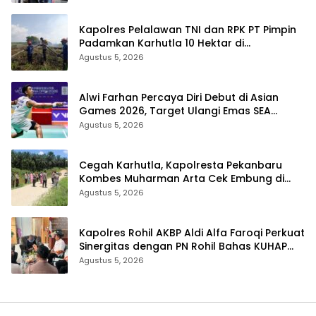
Kapolres Pelalawan TNI dan RPK PT Pimpin
Padamkan Karhutla 10 Hektar di
Kerumutan, Water Bombing Diterjunkan
Agustus 5, 2026
Alwi Farhan Percaya Diri Debut di Asian
Games 2026, Target Ulangi Emas SEA
Games
Agustus 5, 2026
Cegah Karhutla, Kapolresta Pekanbaru
Kombes Muharman Arta Cek Embung di
Payung Sekaki dan Tenayan Raya
Agustus 5, 2026
Kapolres Rohil AKBP Aldi Alfa Faroqi Perkuat
Sinergitas dengan PN Rohil Bahas KUHAP
Baru
Agustus 5, 2026