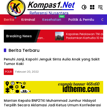
Langsung
ke
konten
Berita
Kriminal
Kesehatan
Politik & Pemilu
Ot
i
Kapolres Pelalawan TNI dan RPK PT Pimpin
Breaking News
Rugikan
Padamkan Karhutla 10 Hektar di
Kerumutan, Water Bombing Diterjunkan
Berita Terbaru
Penuhi Janji, Kapolri Jenguk Sinta Aulia Anak yang Sakit
Tumor Kaki
POLRI
Februari 20, 2022
Mantan Kepala BNP2TKI Muhammad Jumhur Hidayat
Terpilih Secara Aklamasi Jadi Ketua Umum Konfederasi