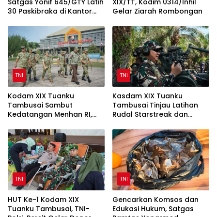
Satgas Yonif 645/GTY Latih
XIX/TT, Kodim 0314/Inhil
30 Paskibraka di Kantor
Gelar Ziarah Rombongan
Bupati Yalimo
TNI
TNI
Kodam XIX Tuanku
Kasdam XIX Tuanku
Tambusai Sambut
Tambusai Tinjau Latihan
Kedatangan Menhan RI,
Rudal Starstreak dan
Tinjau Penguatan Yonif TP
Meriam 57 di Bengkalis
di Bengkalis dan Kampar
TNI
TNI
HUT Ke-1 Kodam XIX
Gencarkan Komsos dan
Tuanku Tambusai, TNI-
Edukasi Hukum, Satgas