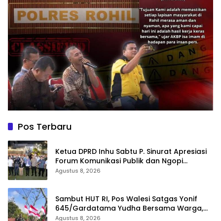
Pos Terbaru
Ketua DPRD Inhu Sabtu P. Sinurat Apresiasi
Forum Komunikasi Publik dan Ngopi
Bersama Kejari Inhu
Agustus 8, 2026
Sambut HUT RI, Pos Walesi Satgas Yonif
645/Gardatama Yudha Bersama Warga,
Kibarkan Merah Putih di Bukit Walesi
Agustus 8, 2026