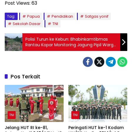
Post Views:
63
Tag:
Papua
Pendidikan
Satgas yonif
Sekolah Dasar
TNI
Polisi Turun ke Kebun: Bhabinkamtibmas
Rantau Kopar Monitoring Jagung Pipil Warga,
Dukung Ketahanan Pangan
Pos Terkait
TNI
TNI
Jelang HUT RI ke-81,
Peringati HUT ke-1 Kodam