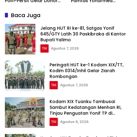
Polri-Persit Gelar Donor
Pamtas Yonarmed
Darah Target 200 Kantong
13/Nanggala Terima
Penyerahan Sukarela ±1 Kg
Baca Juga
Sisik Trenggiling dari
Warga Perbatasan
Jelang HUT RI ke-81, Satgas Yonif
645/GTY Latih 30 Paskibraka di Kantor
Bupati Yalimo
TNI
Agustus 7, 2026
Peringati HUT ke-1 Kodam XIX/TT,
Kodim 0314/Inhil Gelar Ziarah
Rombongan
TNI
Agustus 7, 2026
Kodam XIX Tuanku Tambusai
Sambut Kedatangan Menhan RI,
Tinjau Penguatan Yonif TP di
Bengkalis dan Kampar
TNI
Agustus 6, 2026