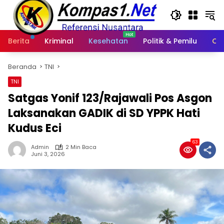
Langsung
ke
konten
Berita
Kriminal
Kesehatan
Politik & Pemilu
Ot
Beranda
TNI
TNI
Satgas Yonif 123/Rajawali Pos Asgon
Laksanakan GADIK di SD YPPK Hati
Kudus Eci
63
Admin
2 Min Baca
Juni 3, 2026