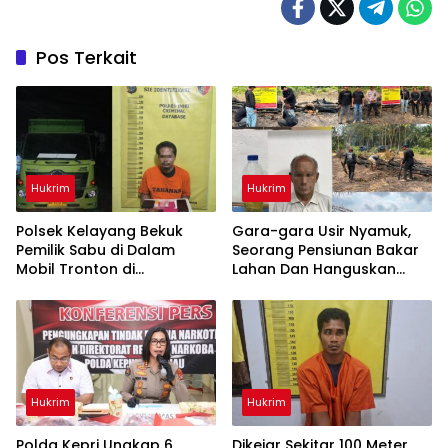
Pos Terkait
Hukrim
Hukrim
Polsek Kelayang Bekuk
Gara-gara Usir Nyamuk,
Pemilik Sabu di Dalam
Seorang Pensiunan Bakar
Mobil Tronton di
Lahan Dan Hanguskan
Perkebunan
Kebun Sawit di Inhu
Hukrim
Hukrim
Polda Kepri Ungkap 6
Dikejar Sekitar 100 Meter,