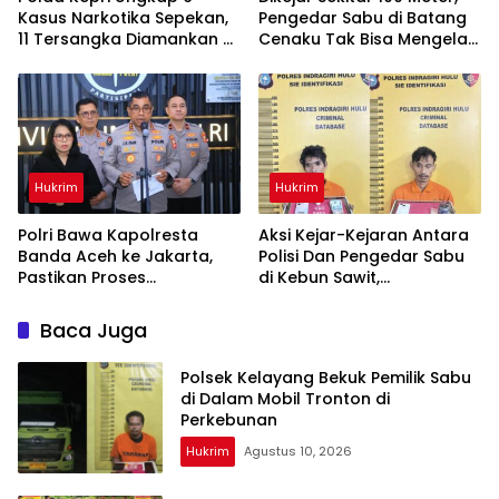
Kasus Narkotika Sepekan,
Pengedar Sabu di Batang
11 Tersangka Diamankan &
Cenaku Tak Bisa Mengelak
Sita 402 Gram Sabu
Hukrim
Hukrim
Polri Bawa Kapolresta
Aksi Kejar-Kejaran Antara
Banda Aceh ke Jakarta,
Polisi Dan Pengedar Sabu
Pastikan Proses
di Kebun Sawit,
Pemeriksaan Profesional
Satresnarkoba Polres Inhu
dan Transparan
Ringkus Dua Pelaku
Baca Juga
Polsek Kelayang Bekuk Pemilik Sabu
di Dalam Mobil Tronton di
Perkebunan
Hukrim
Agustus 10, 2026