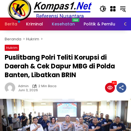
Langsung
ke
konten
Berita
Kriminal
Kesehatan
Politik & Pemilu
Ot
Beranda
Hukrim
Hukrim
Puslitbang Polri Teliti Korupsi di
Daerah & Cek Dapur MBG di Polda
Banten, Libatkan BRIN
83
Admin
2 Min Baca
Juni 3, 2026