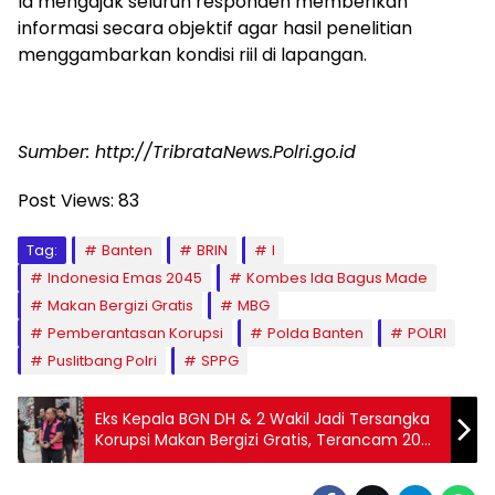
Ia mengajak seluruh responden memberikan
informasi secara objektif agar hasil penelitian
menggambarkan kondisi riil di lapangan.
Sumber: http://TribrataNews.Polri.go.id
Post Views:
83
Tag:
Banten
BRIN
I
Indonesia Emas 2045
Kombes Ida Bagus Made
Makan Bergizi Gratis
MBG
Pemberantasan Korupsi
Polda Banten
POLRI
Puslitbang Polri
SPPG
Eks Kepala BGN DH & 2 Wakil Jadi Tersangka
Korupsi Makan Bergizi Gratis, Terancam 20
Tahun Bui