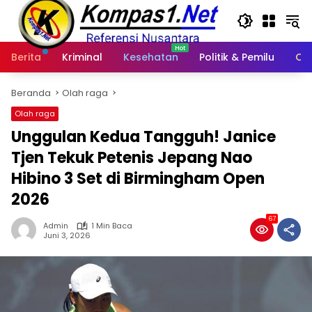
Langsung
ke
konten
Berita
Kriminal
Kesehatan
Politik & Pemilu
Ot
Beranda
Olah raga
Olah raga
Unggulan Kedua Tangguh! Janice
Tjen Tekuk Petenis Jepang Nao
Hibino 3 Set di Birmingham Open
2026
67
Admin
1 Min Baca
Juni 3, 2026