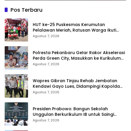
Pos Terbaru
HUT ke-25 Puskesmas Kerumutan
Pelalawan Meriah, Ratusan Warga Ikuti
Jalan Santai dan Cek Kesehatan Gratis
Agustus 7, 2026
Polresta Pekanbaru Gelar Rakor Akselerasi
Perda Green City, Masukkan ke Kurikulum
Sekolah
Agustus 7, 2026
Wapres Gibran Tinjau Rehab Jembatan
Kendawi Gayo Lues, Didampingi Kapolda
Aceh
Agustus 7, 2026
Presiden Prabowo: Bangun Sekolah
Unggulan Berkurikulum IB untuk Saingi
Dunia
Agustus 7, 2026