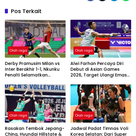
Pos Terkait
Olah raga
Olah raga
Derby Pramusim Milan vs
Alwi Farhan Percaya Diri
Inter Berakhir 1-1, Nkunku
Debut di Asian Games
Penalti Selamatkan
2026, Target Ulangi Emas
Rossoneri
SEA Games
Olah raga
Olah raga
Rasakan Tembok Jepang-
Jadwal Padat Timnas Voli
China, Hyundai Hillstate &
Korea Selatan: Dari Super