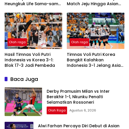
Heungkuk Life Sama-sama
Match Jeju Hingga Asian
2 Kali Kalah Tanpa Menang
Games 2026
1 Set
Olah raga
Olah raga
Hasil Timnas Voli Putri
Timnas Voli Putri Korea
Indonesia vs Korea 3-1:
Bangkit Kalahkan
Blok 17-3 Jadi Pembeda
Indonesia 3-1 Jelang Asian
Games 2026
Baca Juga
Derby Pramusim Milan vs Inter
Berakhir 1-1, Nkunku Penalti
Selamatkan Rossoneri
Olah Raga
Agustus 6, 2026
Alwi Farhan Percaya Diri Debut di Asian