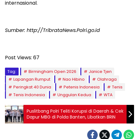
internasional.
Sumber: http://TribrataNews.Polri.go.id
Post Views:
67
Tag:
Birmingham Open 2026
Janice Tjen
Lapangan Rumput
Nao Hibino
Olahraga
Peringkat 40 Dunia
Petenis Indonesia
Tenis
Tenis Indonesia
Unggulan Kedua
WTA
Puslitbang Polri Teliti Korupsi di Daerah & Cek
Dapur MBG di Polda Banten, Libatkan BRIN