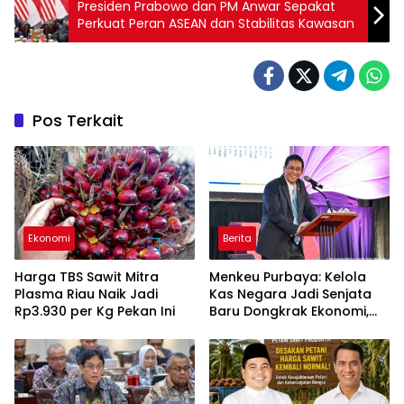
Presiden Prabowo dan PM Anwar Sepakat
Perkuat Peran ASEAN dan Stabilitas Kawasan
Pos Terkait
Ekonomi
Berita
Harga TBS Sawit Mitra
Menkeu Purbaya: Kelola
Plasma Riau Naik Jadi
Kas Negara Jadi Senjata
Rp3.930 per Kg Pekan Ini
Baru Dongkrak Ekonomi,
Rp400 Triliun Ditempatkan
di Perbankan