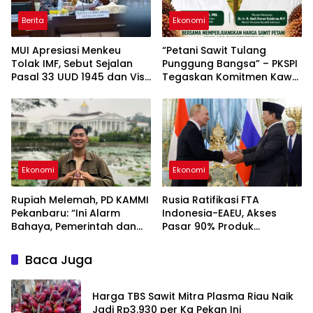
Berita
Ekonomi
MUI Apresiasi Menkeu
“Petani Sawit Tulang
Tolak IMF, Sebut Sejalan
Punggung Bangsa” – PKSPI
Pasal 33 UUD 1945 dan Visi
Tegaskan Komitmen Kawal
Presiden Prabowo
Harga Adil
Ekonomi
Ekonomi
Rupiah Melemah, PD KAMMI
Rusia Ratifikasi FTA
Pekanbaru: “Ini Alarm
Indonesia-EAEU, Akses
Bahaya, Pemerintah dan
Pasar 90% Produk
Bank Indonesia Jangan
Diperluas
Tutup Mata!”
Baca Juga
Harga TBS Sawit Mitra Plasma Riau Naik
Jadi Rp3.930 per Kg Pekan Ini