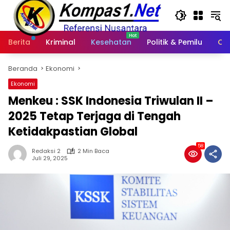
Langsung
ke
konten
Berita
Kriminal
Kesehatan
Politik & Pemilu
Ot
Beranda
Ekonomi
Ekonomi
Menkeu : SSK Indonesia Triwulan II –
2025 Tetap Terjaga di Tengah
Ketidakpastian Global
58
Redaksi 2
2 Min Baca
Juli 29, 2025