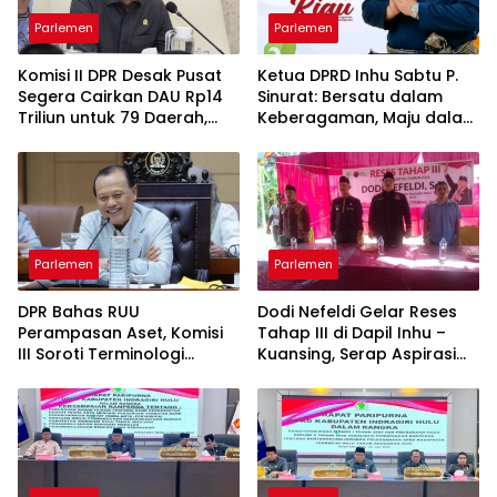
Parlemen
Parlemen
Komisi II DPR Desak Pusat
Ketua DPRD Inhu Sabtu P.
Segera Cairkan DAU Rp14
Sinurat: Bersatu dalam
Triliun untuk 79 Daerah,
Keberagaman, Maju dalam
Gaji PNS Terancam Telat
Pembangunan di HUT ke-
69 Provinsi Riau
Parlemen
Parlemen
DPR Bahas RUU
Dodi Nefeldi Gelar Reses
Perampasan Aset, Komisi
Tahap III di Dapil Inhu –
III Soroti Terminologi
Kuansing, Serap Aspirasi
“Perampasan” vs
Infrastruktur hingga
“Pemulihan”
Pendidikan