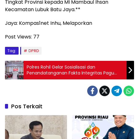
Tingkat Provinsi kepada MI Mambaul Ihsan
Kecamatan Lubuk Batu Jaya.**
Jaya: Kompas1net Inhu, Melaporkan
Post Views:
77
Tag:
DPRD
Polres Rohil Gelar Sosialisasi dan
Penandatanganan Fakta Integritas Pagu
Anggaran 2026
Pos Terkait