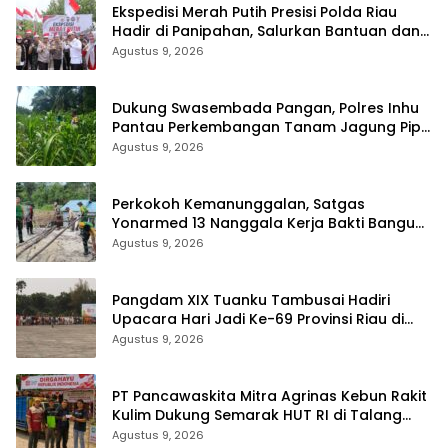
Ekspedisi Merah Putih Presisi Polda Riau
Hadir di Panipahan, Salurkan Bantuan dan
Layanan Kesehatan
Agustus 9, 2026
Dukung Swasembada Pangan, Polres Inhu
Pantau Perkembangan Tanam Jagung Pipil
di Dua Wilayah
Agustus 9, 2026
Perkokoh Kemanunggalan, Satgas
Yonarmed 13 Nanggala Kerja Bakti Bangun
Masjid Al-Hikmah di Kapuas Hulu
Agustus 9, 2026
Pangdam XIX Tuanku Tambusai Hadiri
Upacara Hari Jadi Ke-69 Provinsi Riau di
Pekanbaru
Agustus 9, 2026
‎PT Pancawaskita Mitra Agrinas Kebun Rakit
Kulim Dukung Semarak HUT RI di Talang
Perigi
Agustus 9, 2026