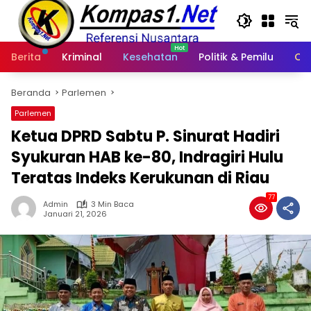
Langsung
ke
konten
Berita
Kriminal
Kesehatan
Politik & Pemilu
Ot
Beranda
Parlemen
Parlemen
Ketua DPRD Sabtu P. Sinurat Hadiri‎
Syukuran HAB ke-80, Indragiri Hulu
Teratas Indeks Kerukunan di Riau
77
Admin
3 Min Baca
Januari 21, 2026