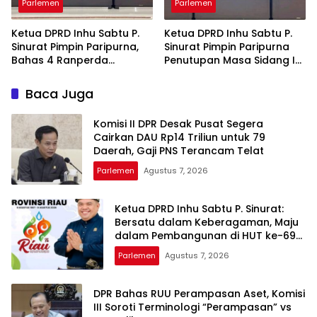
Parlemen
Parlemen
Ketua DPRD Inhu Sabtu P.
Ketua DPRD Inhu Sabtu P.
Sinurat Pimpin Paripurna,
Sinurat Pimpin Paripurna
Bahas 4 Ranperda
Penutupan Masa Sidang I
Strategis: BPR Jadi
dan Pengesahan
Perseroan hingga Rencana
Ranperda
Baca Juga
Induk Pariwisata
Pertanggungjawaban
APBD 2025
Komisi II DPR Desak Pusat Segera
Cairkan DAU Rp14 Triliun untuk 79
Daerah, Gaji PNS Terancam Telat
Parlemen
Agustus 7, 2026
Ketua DPRD Inhu Sabtu P. Sinurat:
Bersatu dalam Keberagaman, Maju
dalam Pembangunan di HUT ke-69
Provinsi Riau
Parlemen
Agustus 7, 2026
DPR Bahas RUU Perampasan Aset, Komisi
III Soroti Terminologi “Perampasan” vs