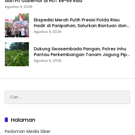
dari Plt Gubernur di HUT ke-69 Riau
Agustus 9, 2026
Ekspedisi Merah Putih Presisi Polda Riau
Hadir di Panipahan, Salurkan Bantuan dan
Layanan Kesehatan
Agustus 9, 2026
Dukung Swasembada Pangan, Polres Inhu
Pantau Perkembangan Tanam Jagung Pipil
di Dua Wilayah
Agustus 9, 2026
Cari
untuk:
Halaman
Pedoman Media Siber