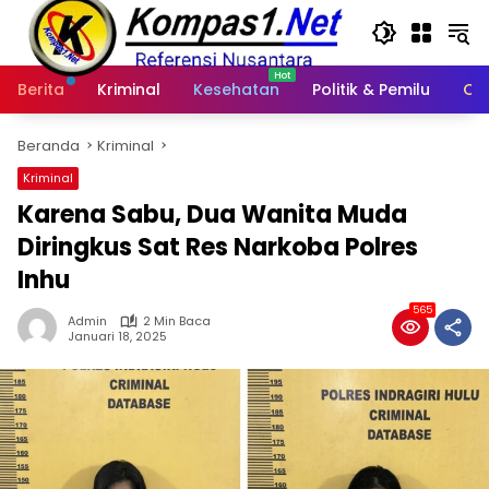
Langsung
ke
konten
Berita
Kriminal
Kesehatan
Politik & Pemilu
Ot
Beranda
Kriminal
Kriminal
Karena Sabu, Dua Wanita Muda
Diringkus Sat Res Narkoba Polres
Inhu
565
Admin
2 Min Baca
Januari 18, 2025