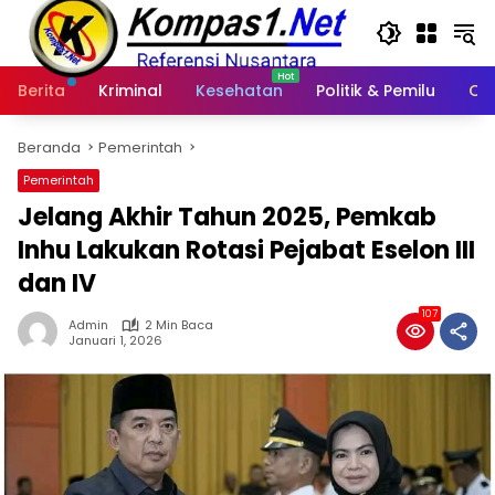
Langsung
ke
konten
Berita
Kriminal
Kesehatan
Politik & Pemilu
Ot
Beranda
Pemerintah
Pemerintah
Jelang Akhir Tahun 2025, Pemkab
Inhu Lakukan Rotasi Pejabat Eselon III
dan IV
107
Admin
2 Min Baca
Januari 1, 2026