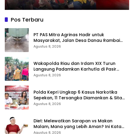
Pos Terbaru
‎PT PAS Mitra Agrinas Hadir untuk
Masyarakat, Jalan Desa Danau Rambai
Dirawat dan Disiram
Agustus 8, 2026
Wakapolda Riau dan Irdam XIX Turun
Langsung Padamkan Karhutla di Pasir
Limau Kapas Rohil
Agustus 8, 2026
Polda Kepri Ungkap 6 Kasus Narkotika
Sepekan, 11 Tersangka Diamankan & Sita
402 Gram Sabu
Agustus 8, 2026
Diet: Melewatkan Sarapan vs Makan
Malam, Mana yang Lebih Aman? Ini Kata
Dokter
Agustus 8, 2026