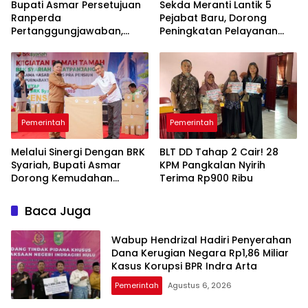
Bupati Asmar Persetujuan
Sekda Meranti Lantik 5
Ranperda
Pejabat Baru, Dorong
Pertanggungjawaban,
Peningkatan Pelayanan
APBD 2025 Wujud Sinergi
Publik
Pemkab dan DPRD
Pemerintah
Pemerintah
Melalui Sinergi Dengan BRK
BLT DD Tahap 2 Cair! 28
Syariah, Bupati Asmar
KPM Pangkalan Nyirih
Dorong Kemudahan
Terima Rp900 Ribu
Layanan Pensiun ASN
Baca Juga
Wabup Hendrizal Hadiri Penyerahan
Dana Kerugian Negara Rp1,86 Miliar
Kasus Korupsi BPR Indra Arta
Pemerintah
Agustus 6, 2026