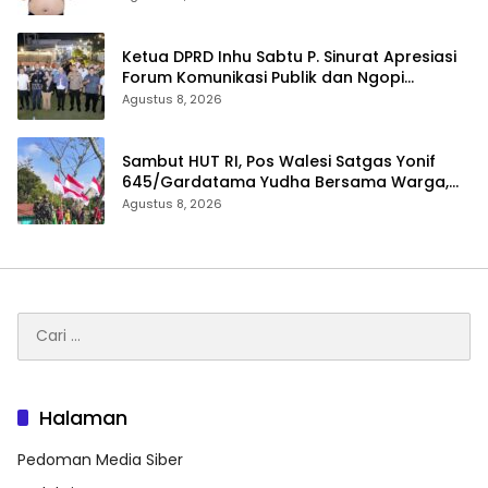
Ketua DPRD Inhu Sabtu P. Sinurat Apresiasi
Forum Komunikasi Publik dan Ngopi
Bersama Kejari Inhu
Agustus 8, 2026
Sambut HUT RI, Pos Walesi Satgas Yonif
645/Gardatama Yudha Bersama Warga,
Kibarkan Merah Putih di Bukit Walesi
Agustus 8, 2026
Cari
untuk:
Halaman
Pedoman Media Siber