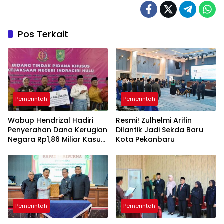
Pos Terkait
Pemerintah
Pemerintah
Wabup Hendrizal Hadiri
Resmi! Zulhelmi Arifin
Penyerahan Dana Kerugian
Dilantik Jadi Sekda Baru
Negara Rp1,86 Miliar Kasus
Kota Pekanbaru
Korupsi BPR Indra Arta
Pemerintah
Pemerintah