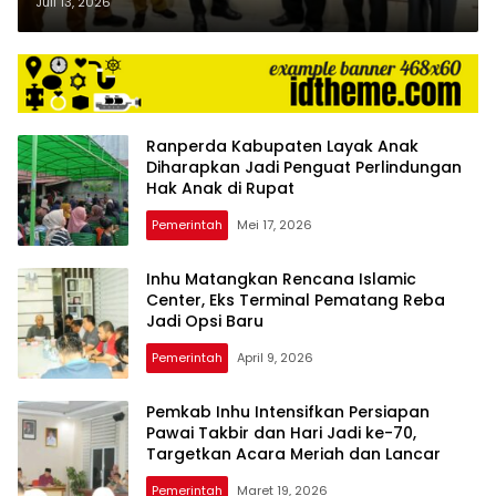
Serahkan Ranperda
Juli 13, 2026
Pertanggungjawaban APBD 2025
Ranperda Kabupaten Layak Anak
Diharapkan Jadi Penguat Perlindungan
Hak Anak di Rupat
Pemerintah
Mei 17, 2026
Inhu Matangkan Rencana Islamic
Center, Eks Terminal Pematang Reba
Jadi Opsi Baru
Pemerintah
April 9, 2026
Pemkab Inhu Intensifkan Persiapan
Pawai Takbir dan Hari Jadi ke-70,
Targetkan Acara Meriah dan Lancar
Pemerintah
Maret 19, 2026