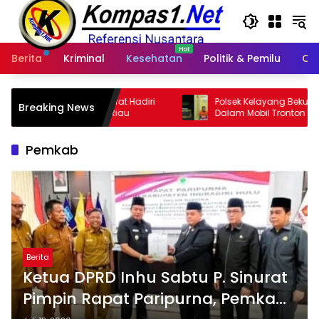
Langsung
ke
konten
Berita
Kriminal
Kesehatan
Politik & Pemilu
Ot
nurat Hadiri
Polsek Kelayang Bekuk Pemilik Sabu di
Breaking News
i Riau
Dalam Mobil Tronton di Perkebunan
Pemkab
Berita
Ketua DPRD Inhu Sabtu P. Sinurat
Pimpin Rapat Paripurna, Pemkab