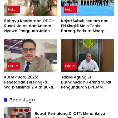
Hukum
Hukum
Bahaya Kendaraan ODOL:
Kejari Subulussalam dan
Rusak Jalan dan Ancam
PN Singkil Main Tenis
Nyawa Pengguna Jalan
Bareng, Perkuat Sinergi
Penegakan Hukum
Hukum
Hukum
KUHAP Baru 2025:
Jaksa Agung ST
Penetapan Tersangka
Burhanuddin Terima Surat
Wajib Minimal 2 Alat Bukti
Pengunduran Diri JAM
Sah
PIDSUS Febrie Adriansyah
Baca Juga
Bupati Pemalang Di OTT, Menariknya