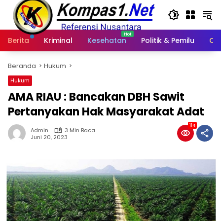
Langsung
ke
konten
Berita
Kriminal
Kesehatan
Politik & Pemilu
Ot
Beranda
Hukum
Hukum
AMA RIAU : Bancakan DBH Sawit
Pertanyakan Hak Masyarakat Adat
114
Admin
3 Min Baca
Juni 20, 2023