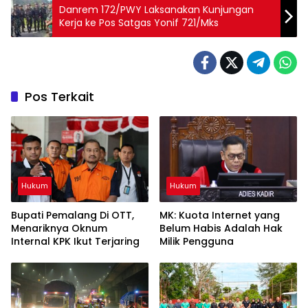
Danrem 172/PWY Laksanakan Kunjungan
Kerja ke Pos Satgas Yonif 721/Mks
Pos Terkait
Hukum
Hukum
Bupati Pemalang Di OTT,
MK: Kuota Internet yang
Menariknya Oknum
Belum Habis Adalah Hak
Internal KPK Ikut Terjaring
Milik Pengguna