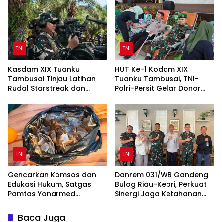
di Bengkalis dan Kampar
TNI
TNI
Kasdam XIX Tuanku
HUT Ke-1 Kodam XIX
Tambusai Tinjau Latihan
Tuanku Tambusai, TNI-
Rudal Starstreak dan
Polri-Persit Gelar Donor
Meriam 57 di Bengkalis
Darah Target 200 Kantong
TNI
TNI
Gencarkan Komsos dan
Danrem 031/WB Gandeng
Edukasi Hukum, Satgas
Bulog Riau-Kepri, Perkuat
Pamtas Yonarmed
Sinergi Jaga Ketahanan
13/Nanggala Terima
Pangan
Penyerahan Sukarela ±1 Kg
Baca Juga