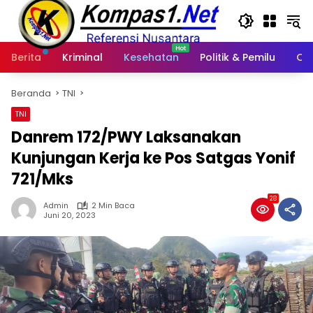
Langsung
ke
konten
Berita
Kriminal
Kesehatan
Politik & Pemilu
Ot
Beranda
TNI
TNI
Danrem 172/PWY Laksanakan
Kunjungan Kerja ke Pos Satgas Yonif
721/Mks
28
Admin
2 Min Baca
Juni 20, 2023