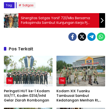
Tag:
Satgas
Sinergitas Satgas Yonif 721/Mks Bersama
Forkopimda Sambut Kunjungan Kerja Pj
Gubernur Papua Pegunungan di Tolikara
Pos Terkait
TNI
TNI
Peringati HUT ke-1 Kodam
Kodam XIX Tuanku
XIX/TT, Kodim 0314/Inhil
Tambusai Sambut
Gelar Ziarah Rombongan
Kedatangan Menhan RI,
Tinjau Penguatan Yonif TP