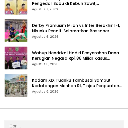
Pengedar Sabu di Kebun Sawit,
Satresnarkoba Polres Inhu Ringkus Dua
Agustus 7, 2026
Pelaku
Derby Pramusim Milan vs Inter Berakhir 1-1,
Nkunku Penalti Selamatkan Rossoneri
Agustus 6, 2026
Wabup Hendrizal Hadiri Penyerahan Dana
Kerugian Negara Rp1,86 Miliar Kasus
Korupsi BPR Indra Arta
Agustus 6, 2026
Kodam XIX Tuanku Tambusai Sambut
Kedatangan Menhan RI, Tinjau Penguatan
Yonif TP di Bengkalis dan Kampar
Agustus 6, 2026
Cari