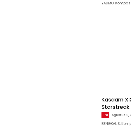
YALIMO, Kompas 
Kasdam XIX
Starstreak
TNI
Agustus 5,
BENGKALIS, Kom