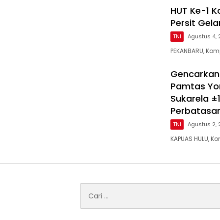
HUT Ke-1 K
Persit Gel
TNI
Agustus 4,
PEKANBARU, Kom
Gencarkan
Pamtas Yo
Sukarela ±1
Perbatasa
TNI
Agustus 2,
KAPUAS HULU, K
Cari
untuk: