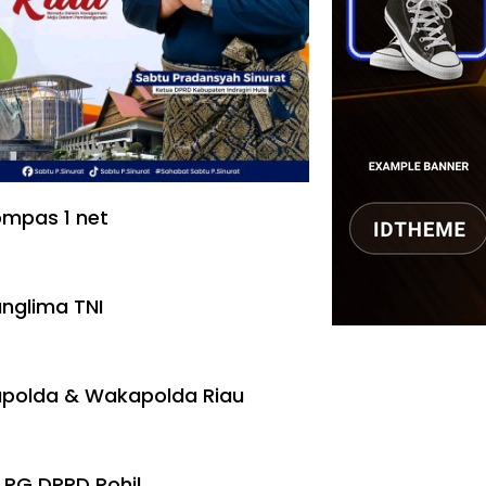
mpas 1 net
nglima TNI
polda & Wakapolda Riau
 PG DPRD Rohil