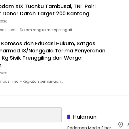
odam XIX Tuanku Tambusai, TNI-Polri-
ar Donor Darah Target 200 Kantong
 2026
pas 1 net — Dalam rangka memperingati…
 Komsos dan Edukasi Hukum, Satgas
narmed 13/Nanggala Terima Penyerahan
 Kg Sisik Trenggiling dari Warga
n
 2026
ompas 1 net – Kegiatan pembinaan…
Halaman
J
Pedoman Media Siber