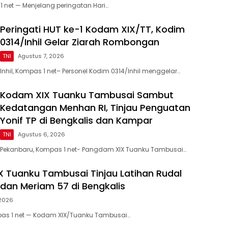
1 net — Menjelang peringatan Hari…
Peringati HUT ke-1 Kodam XIX/TT, Kodim
0314/Inhil Gelar Ziarah Rombongan
TNI
Agustus 7, 2026
Inhil, Kompas 1 net– Personel Kodim 0314/Inhil menggelar…
Kodam XIX Tuanku Tambusai Sambut
Kedatangan Menhan RI, Tinjau Penguatan
Yonif TP di Bengkalis dan Kampar
TNI
Agustus 6, 2026
Pekanbaru, Kompas 1 net- Pangdam XIX Tuanku Tambusai…
 Tuanku Tambusai Tinjau Latihan Rudal
 dan Meriam 57 di Bengkalis
 2026
pas 1 net — Kodam XIX/Tuanku Tambusai…