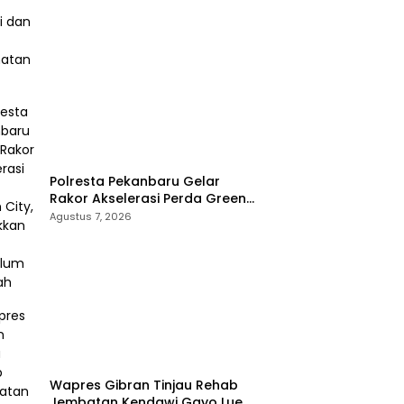
Santai dan Cek Kesehatan
Gratis
Polresta Pekanbaru Gelar
Rakor Akselerasi Perda Green
City, Masukkan ke Kurikulum
Agustus 7, 2026
Sekolah
Wapres Gibran Tinjau Rehab
Jembatan Kendawi Gayo Lues,