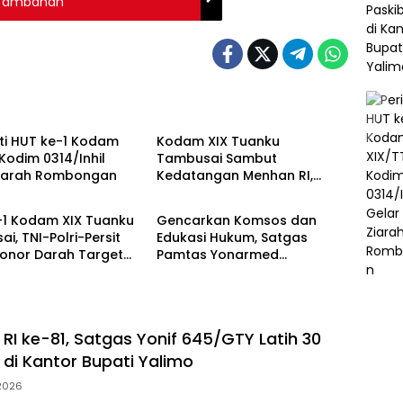
ri Tambahan
TNI
ti HUT ke-1 Kodam
Kodam XIX Tuanku
 Kodim 0314/Inhil
Tambusai Sambut
Ziarah Rombongan
Kedatangan Menhan RI,
TNI
Tinjau Penguatan Yonif TP di
Bengkalis dan Kampar
-1 Kodam XIX Tuanku
Gencarkan Komsos dan
i, TNI-Polri-Persit
Edukasi Hukum, Satgas
Donor Darah Target
Pamtas Yonarmed
ntong
13/Nanggala Terima
Penyerahan Sukarela ±1 Kg
Sisik Trenggiling dari Warga
Perbatasan
RI ke-81, Satgas Yonif 645/GTY Latih 30
 di Kantor Bupati Yalimo
 2026