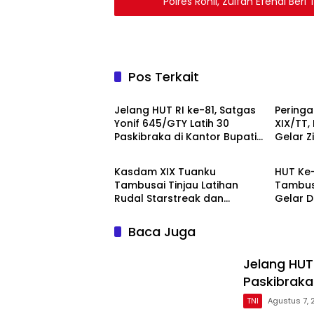
Polres Rohil, Zulfan Efendi Be
Pos Terkait
TNI
TNI
Jelang HUT RI ke-81, Satgas
Peringa
Yonif 645/GTY Latih 30
XIX/TT,
Paskibraka di Kantor Bupati
Gelar 
TNI
TNI
Yalimo
Kasdam XIX Tuanku
HUT Ke
Tambusai Tinjau Latihan
Tambusa
Rudal Starstreak dan
Gelar 
Meriam 57 di Bengkalis
200 Ka
Baca Juga
Jelang HUT 
Paskibraka
TNI
Agustus 7,