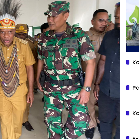
Ko
Pa
Ka
F-