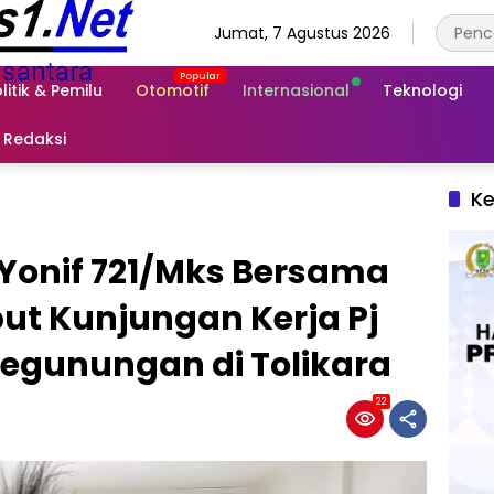
Jumat, 7 Agustus 2026
litik & Pemilu
Otomotif
Internasional
Teknologi
Redaksi
Ke
 Yonif 721/Mks Bersama
t Kunjungan Kerja Pj
egunungan di Tolikara
22