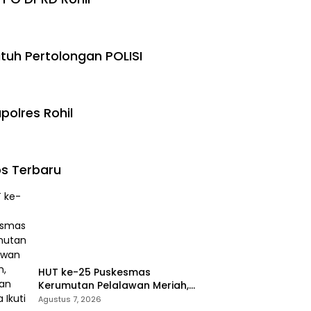
tuh Pertolongan POLISI
polres Rohil
s Terbaru
HUT ke-25 Puskesmas
Kerumutan Pelalawan Meriah,
Ratusan Warga Ikuti Jalan
Agustus 7, 2026