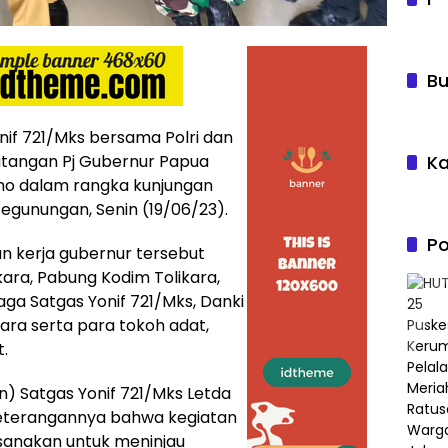
Bu
nif 721/Mks bersama Polri dan
tangan Pj Gubernur Papua
Ka
o dalam rangka kunjungan
Pegunungan, Senin (19/06/23).
Po
an kerja gubernur tersebut
ikara, Pabung Kodim Tolikara,
ga Satgas Yonif 721/Mks, Danki
kara serta para tokoh adat,
.
) Satgas Yonif 721/Mks Letda
keterangannya bahwa kegiatan
aksanakan untuk meninjau