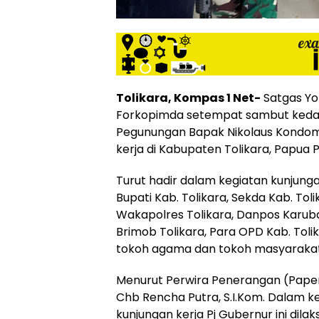
Tolikara, Kompas 1 Net-
Satgas Yo
Forkopimda setempat sambut keda
Pegunungan Bapak Nikolaus Kondom
kerja di Kabupaten Tolikara, Papua 
Turut hadir dalam kegiatan kunjung
Bupati Kab. Tolikara, Sekda Kab. Tol
Wakapolres Tolikara, Danpos Karuba
Brimob Tolikara, Para OPD Kab. Toli
tokoh agama dan tokoh masyarakat
Menurut Perwira Penerangan (Papen
Chb Rencha Putra, S.I.Kom. Dalam 
kunjungan kerja Pj Gubernur ini dil