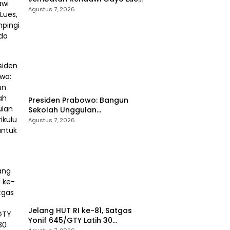
Didampingi Kapolda Aceh
Agustus 7, 2026
Presiden Prabowo: Bangun
Sekolah Unggulan
Berkurikulum IB untuk Saingi
Agustus 7, 2026
Dunia
Jelang HUT RI ke-81, Satgas
Yonif 645/GTY Latih 30