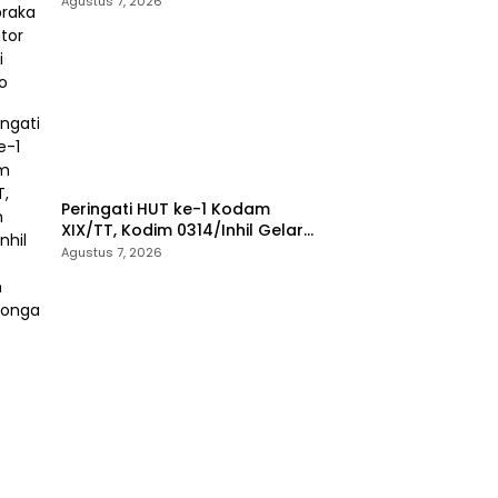
Paskibraka di Kantor Bupati
Agustus 7, 2026
Yalimo
Peringati HUT ke-1 Kodam
XIX/TT, Kodim 0314/Inhil Gelar
Ziarah Rombongan
Agustus 7, 2026