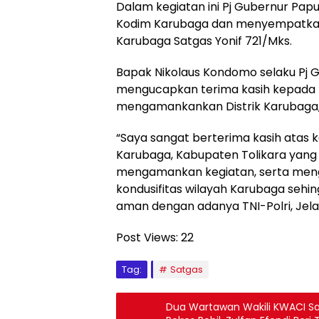
Dalam kegiatan ini Pj Gubernur Pa
Kodim Karubaga dan menyempatkan 
Karubaga Satgas Yonif 721/Mks.
Bapak Nikolaus Kondomo selaku Pj
mengucapkan terima kasih kepada T
mengamankankan Distrik Karubaga, 
“Saya sangat berterima kasih atas ke
Karubaga, Kabupaten Tolikara yang
mengamankan kegiatan, serta me
kondusifitas wilayah Karubaga sehi
aman dengan adanya TNI-Polri, Jelas
Post Views:
22
Tag:
Satgas
Dua Wartawan Wakili KWACI S