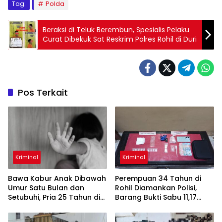
Tag:
Polda
Beraksi di Teluk Berembun, Spesialis Pelaku
Curat Dibekuk Sat Reskrim Polres Rohil di Duri
Pos Terkait
Kriminal
Kriminal
Bawa Kabur Anak Dibawah
Perempuan 34 Tahun di
Umur Satu Bulan dan
Rohil Diamankan Polisi,
Setubuhi, Pria 25 Tahun di
Barang Bukti Sabu 11,17
Pelalawan Ditangkap Polisi
Gram