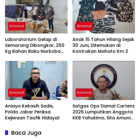
Kriminal
Kriminal
Laboratorium Gelap di
Anak 15 Tahun Hilang Sejak
Semarang Dibongkar, 250
30 Juni, Ditemukan di
Kg Bahan Baku Narkoba
Kontrakan Mahato Km 2
Disita
Kriminal
Kriminal
Aniaya Kekasih Sadis,
Satgas Ops Damai Cartenz
Polda Jabar Periksa
2026 Lumpuhkan Anggota
Kejiwaan Taufik Hidayat
KKB Yahukimo, Sita Amunisi
& Senjata Tajam
Baca Juga