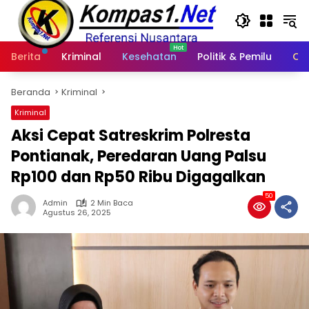
Langsung
ke
konten
Berita
Kriminal
Kesehatan
Politik & Pemilu
Ot
Beranda
Kriminal
Kriminal
Aksi Cepat Satreskrim Polresta
Pontianak, Peredaran Uang Palsu
Rp100 dan Rp50 Ribu Digagalkan
50
Admin
2 Min Baca
Agustus 26, 2025