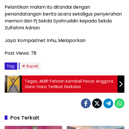
Pelantikan malam itu ditandai dengan
penandatangan berita acara sekaligus penyerahan
memori dari Pj Sekda Syahruddin kepada Sekda
Zulfahmi Adrian.
Jaya: Kompas1net Inhu, Melaporkan
Post Views:
78
Tag:
Bupati
Tegas, AKBP Fahrian Kembali Pecat Anggota
Gara-Gara Terlibat Narkoba
Pos Terkait