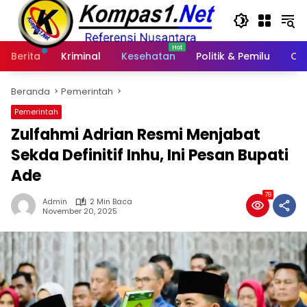
Langsung
ke
konten
Berita
Kriminal
Kesehatan
Politik & Pemilu
Ot
Beranda
Pemerintah
Pemerintah
Zulfahmi Adrian Resmi Menjabat
Sekda Definitif Inhu, Ini Pesan Bupati
Ade
78
Admin
2 Min Baca
November 20, 2025