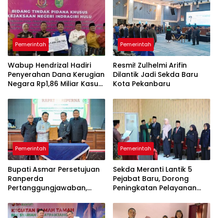
Pemerintah
Pemerintah
Wabup Hendrizal Hadiri
Resmi! Zulhelmi Arifin
Penyerahan Dana Kerugian
Dilantik Jadi Sekda Baru
Negara Rp1,86 Miliar Kasus
Kota Pekanbaru
Korupsi BPR Indra Arta
Pemerintah
Pemerintah
Bupati Asmar Persetujuan
Sekda Meranti Lantik 5
Ranperda
Pejabat Baru, Dorong
Pertanggungjawaban,
Peningkatan Pelayanan
APBD 2025 Wujud Sinergi
Publik
Pemkab dan DPRD