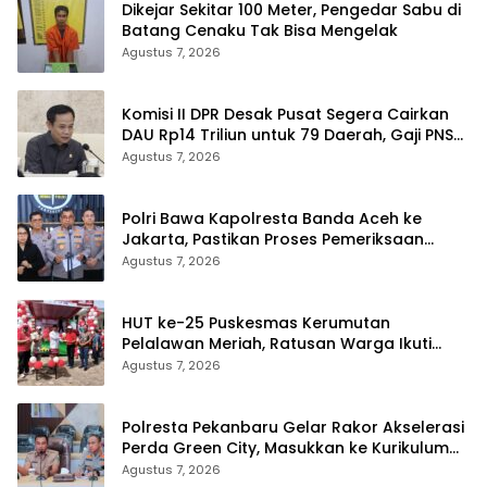
Dikejar Sekitar 100 Meter, Pengedar Sabu di
Batang Cenaku Tak Bisa Mengelak
Agustus 7, 2026
Komisi II DPR Desak Pusat Segera Cairkan
DAU Rp14 Triliun untuk 79 Daerah, Gaji PNS
Terancam Telat
Agustus 7, 2026
Polri Bawa Kapolresta Banda Aceh ke
Jakarta, Pastikan Proses Pemeriksaan
Profesional dan Transparan
Agustus 7, 2026
HUT ke-25 Puskesmas Kerumutan
Pelalawan Meriah, Ratusan Warga Ikuti
Jalan Santai dan Cek Kesehatan Gratis
Agustus 7, 2026
Polresta Pekanbaru Gelar Rakor Akselerasi
Perda Green City, Masukkan ke Kurikulum
Sekolah
Agustus 7, 2026