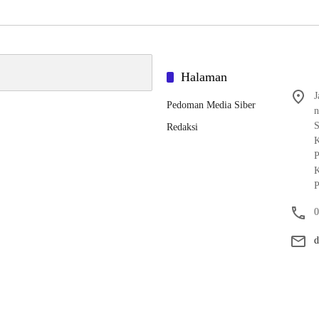
Halaman
J
Pedoman Media Siber
n
S
Redaksi
K
P
K
P
0
d