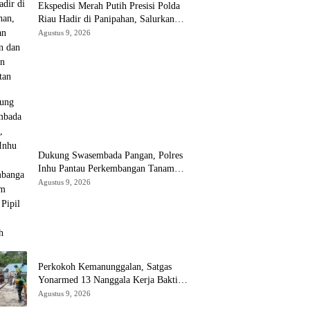
Ekspedisi Merah Putih Presisi Polda
Riau Hadir di Panipahan, Salurkan
Bantuan dan Layanan Kesehatan
Agustus 9, 2026
Dukung Swasembada Pangan, Polres
Inhu Pantau Perkembangan Tanam
Jagung Pipil di Dua Wilayah
Agustus 9, 2026
Perkokoh Kemanunggalan, Satgas
Yonarmed 13 Nanggala Kerja Bakti
Bangun Masjid Al-Hikmah di Kapuas
Agustus 9, 2026
Hulu