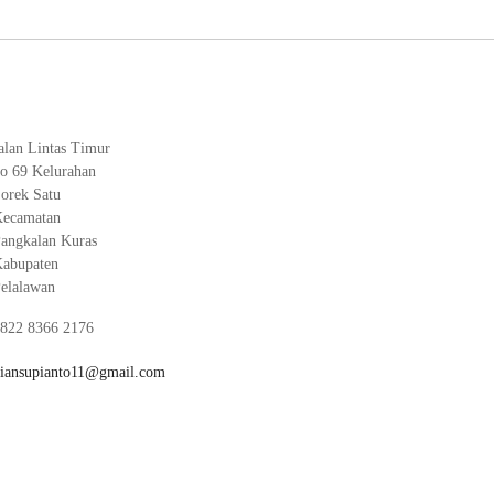
alan Lintas Timur
o 69 Kelurahan
orek Satu
ecamatan
angkalan Kuras
abupaten
elalawan
822 8366 2176
iansupianto11@gmail.com