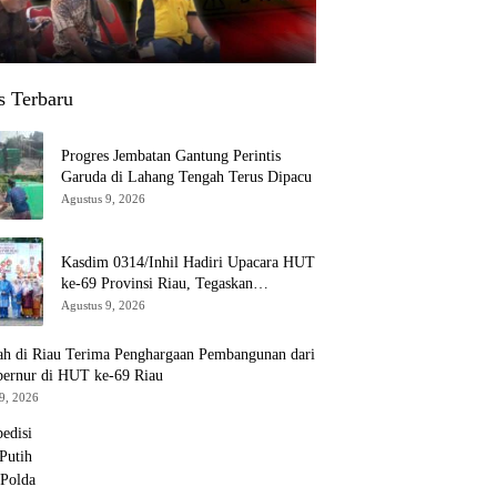
s Terbaru
Progres Jembatan Gantung Perintis
Garuda di Lahang Tengah Terus Dipacu
Agustus 9, 2026
Kasdim 0314/Inhil Hadiri Upacara HUT
ke-69 Provinsi Riau, Tegaskan
Komitmen Jaga Persatuan dan
Agustus 9, 2026
Pembangunan
ah di Riau Terima Penghargaan Pembangunan dari
bernur di HUT ke-69 Riau
9, 2026