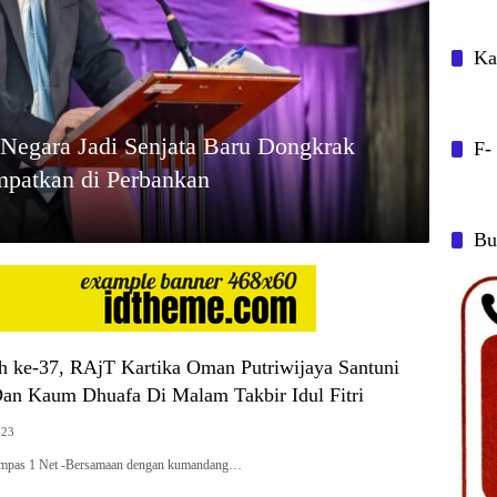
Ka
Negara Jadi Senjata Baru Dongkrak
F-
mpatkan di Perbankan
Bu
h ke-37, RAjT Kartika Oman Putriwijaya Santuni
an Kaum Dhuafa Di Malam Takbir Idul Fitri
023
ompas 1 Net -Bersamaan dengan kumandang…