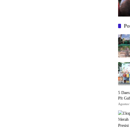
Po
5 Daer
Plt Gu
Agustus 