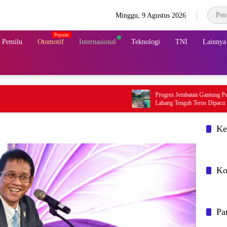
Minggu, 9 Agustus 2026
& Pemilu
Otomotif
Internasional
Teknologi
TNI
Lainnya
Progres Jembatan Gantung Perintis Garuda 
Lahang Tengah Terus Dipacu
Ke
Ko
Pa