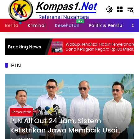
Langsung
ke
konten
Berita
Kriminal
Kesehatan
Politik & Pemilu
Ot
Wabup Hendrizal Hadiri Penyerahan
Kodam XIX 
Breaking News
Dana Kerugian Negara Rp1,86 Miliar
Kedatangan 
Kasus Korupsi BPR Indra Arta
Penguatan Y
Kampar
PLN
Pemerintah
PLN All Out 24 Jam, Sistem
Kelistrikan Jawa Membaik Usai