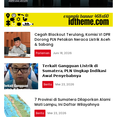
Gangguan Pekan Lalu
Juni 22, 2026
Cegah Blackout Terulang, Komisi VI DPR
Dorong PLN Petakan Neraca Listrik Aceh
& Sabang
Parlemen
Juni 18, 2026
𝗧𝗲𝗿𝗸𝗮𝗶𝘁 𝗚𝗮𝗻𝗴𝗴𝘂𝗮𝗻 𝗟𝗶𝘀𝘁𝗿𝗶𝗸 𝗱𝗶
𝗦𝘂𝗺𝗮𝘁𝗲𝗿𝗮, 𝗣𝗟𝗡 𝗨𝗻𝗴𝗸𝗮𝗽 𝗜𝗻𝗱𝗶𝗸𝗮𝘀𝗶
𝗔𝘄𝗮𝗹 𝗣𝗲𝗻𝘆𝗲𝗯𝗮𝗯𝗻𝘆𝗮
Berita
Mei 23, 2026
7 Provinsi di Sumatera Dilaporkan Alami
Mati Lampu, Ini Daftar Wilayahnya
Berita
Mei 23, 2026