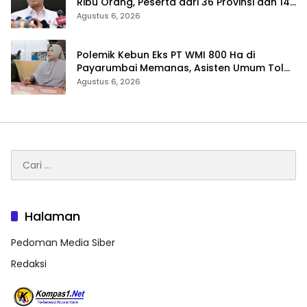
Ribu Orang, Peserta dari 36 Provinsi dan 14
Negara
Agustus 6, 2026
Polemik Kebun Eks PT WMI 800 Ha di
Payarumbai Memanas, Asisten Umum Tolak
Dikelola Agrinas dan Tantang Presiden
Agustus 6, 2026
Prabowo
Cari
untuk:
Halaman
Pedoman Media Siber
Redaksi