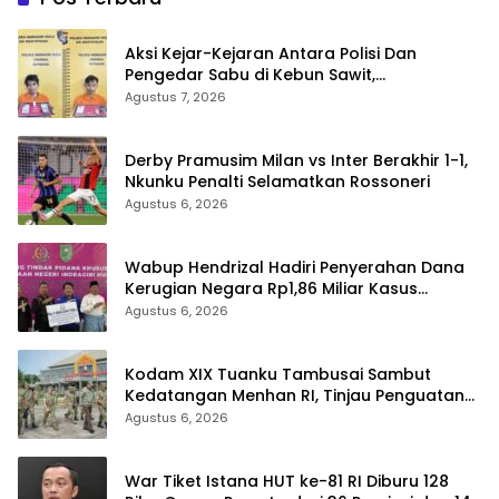
Aksi Kejar-Kejaran Antara Polisi Dan
Pengedar Sabu di Kebun Sawit,
Satresnarkoba Polres Inhu Ringkus Dua
Agustus 7, 2026
Pelaku
Derby Pramusim Milan vs Inter Berakhir 1-1,
Nkunku Penalti Selamatkan Rossoneri
Agustus 6, 2026
Wabup Hendrizal Hadiri Penyerahan Dana
Kerugian Negara Rp1,86 Miliar Kasus
Korupsi BPR Indra Arta
Agustus 6, 2026
Kodam XIX Tuanku Tambusai Sambut
Kedatangan Menhan RI, Tinjau Penguatan
Yonif TP di Bengkalis dan Kampar
Agustus 6, 2026
War Tiket Istana HUT ke-81 RI Diburu 128