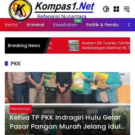
Langsung
ke
konten
Berita
Kriminal
Kesehatan
Politik & Pemilu
Ot
han
Kodam XIX Tuanku Tambusai Sambut
W
Breaking News
iar
Kedatangan Menhan RI, Tinjau
R
Penguatan Yonif TP di Bengkalis dan
1
Kampar
PKK
Pemerintah
Ketua TP PKK Indragiri Hulu Gelar
Pasar Pangan Murah Jelang Idul