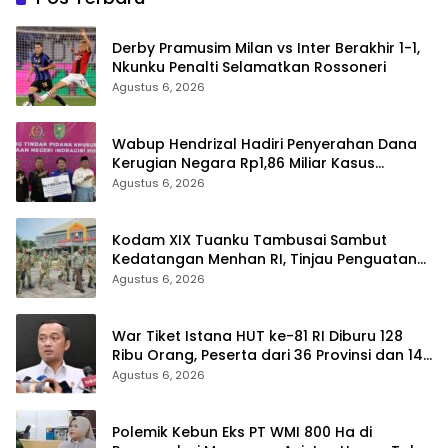
Derby Pramusim Milan vs Inter Berakhir 1-1,
Nkunku Penalti Selamatkan Rossoneri
Agustus 6, 2026
Wabup Hendrizal Hadiri Penyerahan Dana
Kerugian Negara Rp1,86 Miliar Kasus
Korupsi BPR Indra Arta
Agustus 6, 2026
Kodam XIX Tuanku Tambusai Sambut
Kedatangan Menhan RI, Tinjau Penguatan
Yonif TP di Bengkalis dan Kampar
Agustus 6, 2026
War Tiket Istana HUT ke-81 RI Diburu 128
Ribu Orang, Peserta dari 36 Provinsi dan 14
Negara
Agustus 6, 2026
Polemik Kebun Eks PT WMI 800 Ha di