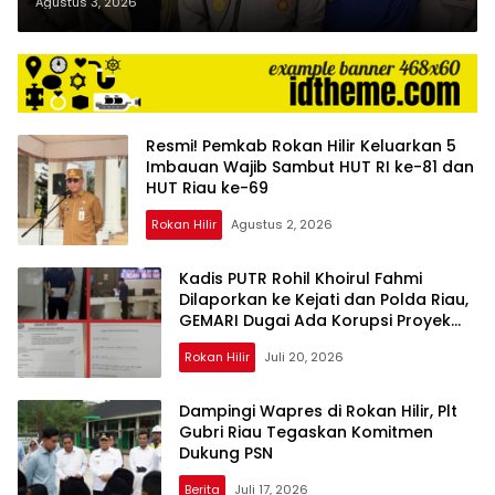
dan Selurkan Berbagai Bantuan
Agustus 3, 2026
Untuk Masyarakat Pesisir Sinaboi
Resmi! Pemkab Rokan Hilir Keluarkan 5
Imbauan Wajib Sambut HUT RI ke-81 dan
HUT Riau ke-69
Rokan Hilir
Agustus 2, 2026
Kadis PUTR Rohil Khoirul Fahmi
Dilaporkan ke Kejati dan Polda Riau,
GEMARI Dugai Ada Korupsi Proyek
Rp34,6 Miliar
Rokan Hilir
Juli 20, 2026
Dampingi Wapres di Rokan Hilir, Plt
Gubri Riau Tegaskan Komitmen
Dukung PSN
Berita
Juli 17, 2026