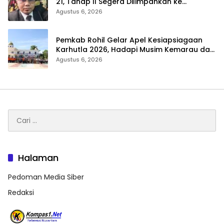
21, Tahap II Segera Dilimpahkan ke
Kejaksaan
Agustus 6, 2026
Pemkab Rohil Gelar Apel Kesiapsiagaan
Karhutla 2026, Hadapi Musim Kemarau dan
El Nino
Agustus 6, 2026
Cari
untuk:
Halaman
Pedoman Media Siber
Redaksi