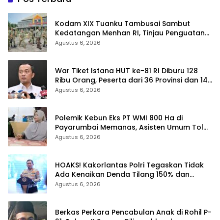
Kodam XIX Tuanku Tambusai Sambut
Kedatangan Menhan RI, Tinjau Penguatan
Yonif TP di Bengkalis dan Kampar
Agustus 6, 2026
War Tiket Istana HUT ke-81 RI Diburu 128
Ribu Orang, Peserta dari 36 Provinsi dan 14
Negara
Agustus 6, 2026
Polemik Kebun Eks PT WMI 800 Ha di
Payarumbai Memanas, Asisten Umum Tolak
Dikelola Agrinas dan Tantang Presiden
Agustus 6, 2026
Prabowo
HOAKS! Kakorlantas Polri Tegaskan Tidak
Ada Kenaikan Denda Tilang 150% dan
Tilang Manual Menyeluruh
Agustus 6, 2026
Berkas Perkara Pencabulan Anak di Rohil P-