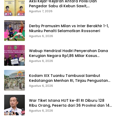
Aksi Kejar-Kejaran Antara Polisi Dan
Pengedar Sabu di Kebun Sawit,
Satresnarkoba Polres Inhu Ringkus Dua
Agustus 7, 2026
Pelaku
Derby Pramusim Milan vs Inter Berakhir 1-1,
Nkunku Penalti Selamatkan Rossoneri
Agustus 6, 2026
Wabup Hendrizal Hadiri Penyerahan Dana
Kerugian Negara Rp1,86 Miliar Kasus
Korupsi BPR Indra Arta
Agustus 6, 2026
Kodam XIX Tuanku Tambusai Sambut
Kedatangan Menhan RI, Tinjau Penguatan
Yonif TP di Bengkalis dan Kampar
Agustus 6, 2026
War Tiket Istana HUT ke-81 RI Diburu 128
Ribu Orang, Peserta dari 36 Provinsi dan 14
Negara
Agustus 6, 2026