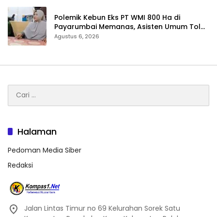
Polemik Kebun Eks PT WMI 800 Ha di
Payarumbai Memanas, Asisten Umum Tolak
Dikelola Agrinas dan Tantang Presiden
Agustus 6, 2026
Prabowo
Cari
untuk:
Halaman
Pedoman Media Siber
Redaksi
Jalan Lintas Timur no 69 Kelurahan Sorek Satu