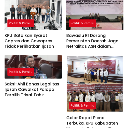
Politik & Pemilu
Politik & Pemilu
KPU Batalkan Syarat
Bawaslu RI Dorong
Capres dan Cawapres
Pemerintah Daerah Jaga
Tidak Perlihatkan Ijazah
Netralitas ASN dalam
Pilkada
Politik & Pemilu
Saksi-Ahli Bahas Legalitas
Ijazah Cawalkot Palopo
Terpilih Trisal Tahir
Politik & Pemilu
Gelar Rapat Pleno
Terbuka, KPU Kabupaten