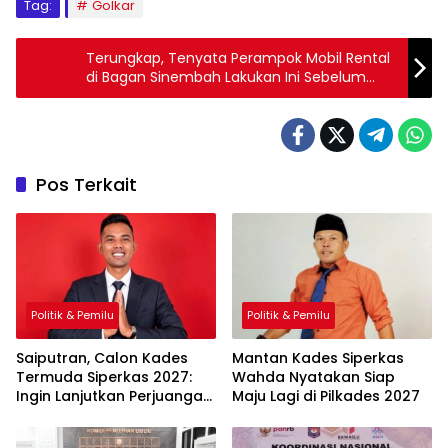
Tag:
Golkar
Terungkap, Tenyata Perampok Mobil Rental
di Bagan Sinembah Lakukan Ini Sebelum
Beraksi
Pos Terkait
Politik & Pemilu
Politik & Pemilu
Saiputran, Calon Kades
Mantan Kades Siperkas
Termuda Siperkas 2027:
Wahda Nyatakan Siap
Ingin Lanjutkan Perjuangan
Maju Lagi di Pilkades 2027
Ayah