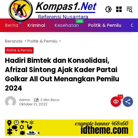
Langsung
ke
konten
Berita
Kriminal
Kesehatan
Politik & Pemilu
Ot
Beranda
Politik & Pemilu
Politik & Pemilu
Hadiri Bimtek dan Konsolidasi,
Afrizal Sintong Ajak Kader Partai
Golkar All Out Menangkan Pemilu
2024
74
Admin
2 Min Baca
Oktober 21, 2022