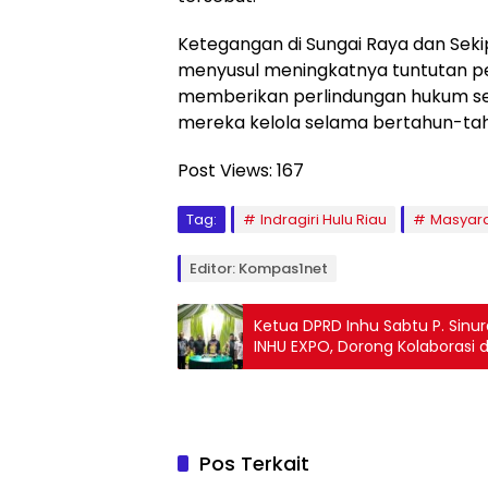
Ketegangan di Sungai Raya dan Sekip 
menyusul meningkatnya tuntutan pe
memberikan perlindungan hukum se
mereka kelola selama bertahun-tah
Post Views:
167
Tag:
Indragiri Hulu Riau
Masyara
Editor: Kompas1net
Ketua DPRD Inhu Sabtu P. Sinu
INHU EXPO, Dorong Kolaborasi
Pos Terkait