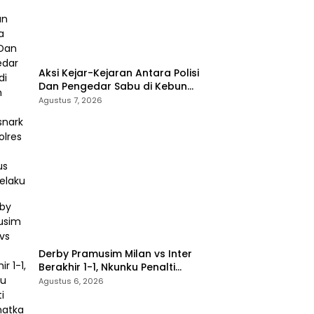
Aksi Kejar-Kejaran Antara Polisi
Dan Pengedar Sabu di Kebun
Sawit, Satresnarkoba Polres
Agustus 7, 2026
Inhu Ringkus Dua Pelaku
Derby Pramusim Milan vs Inter
Berakhir 1-1, Nkunku Penalti
Selamatkan Rossoneri
Agustus 6, 2026