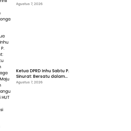
Ziarah Rombongan
Agustus 7, 2026
Ketua DPRD Inhu Sabtu P.
Sinurat: Bersatu dalam
Keberagaman, Maju dalam
Agustus 7, 2026
Pembangunan di HUT ke-69
Provinsi Riau