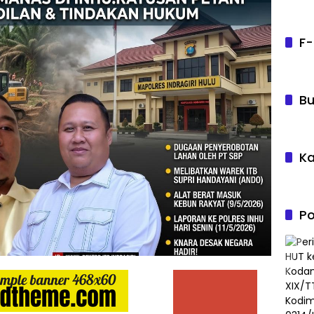
F-
Bu
Ka
Po