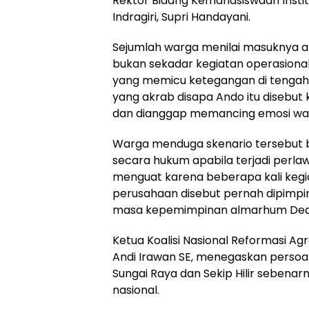
Rektor Bidang Kemahasiswaan Institu
Indragiri, Supri Handayani.
Sejumlah warga menilai masuknya a
bukan sekadar kegiatan operasional
yang memicu ketegangan di tengah
yang akrab disapa Ando itu disebut k
dan dianggap memancing emosi warga
Warga menduga skenario tersebut b
secara hukum apabila terjadi perla
menguat karena beberapa kali keg
perusahaan disebut pernah dipimpi
masa kepemimpinan almarhum Dedi 
Ketua Koalisi Nasional Reformasi Ag
Andi Irawan SE, menegaskan persoa
Sungai Raya dan Sekip Hilir sebenar
nasional.