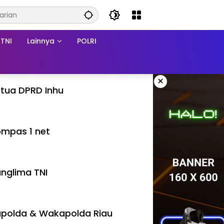
TNI
Lainnya
POLRI
×
tua DPRD Inhu
mpas 1 net
nglima TNI
polda & Wakapolda Riau