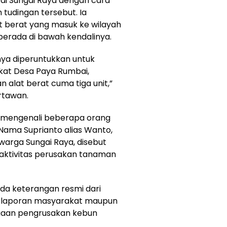
 di Sungai Raya dengan cara
udingan tersebut. Ia
t berat yang masuk ke wilayah
 berada di bawah kendalinya.
nya diperuntukkan untuk
kat Desa Paya Rumbai,
 alat berat cuma tiga unit,”
rtawan.
ku mengenali beberapa orang
. Nama Suprianto alias Wanto,
 warga Sungai Raya, disebut
aktivitas perusakan tanaman
 ada keterangan resmi dari
ana laporan masyarakat maupun
gaan pengrusakan kebun