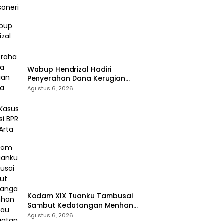
Wabup Hendrizal Hadiri
Penyerahan Dana Kerugian
Negara Rp1,86 Miliar Kasus
Agustus 6, 2026
Korupsi BPR Indra Arta
Kodam XIX Tuanku Tambusai
Sambut Kedatangan Menhan
RI, Tinjau Penguatan Yonif TP di
Agustus 6, 2026