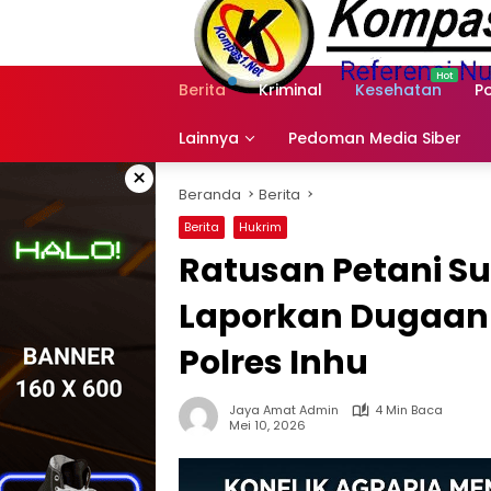
Langsung
ke
konten
Berita
Kriminal
Kesehatan
Po
Lainnya
Pedoman Media Siber
×
Beranda
Berita
Berita
Hukrim
Ratusan Petani Su
Laporkan Dugaan
Polres Inhu
Jaya Amat Admin
4 Min Baca
Mei 10, 2026