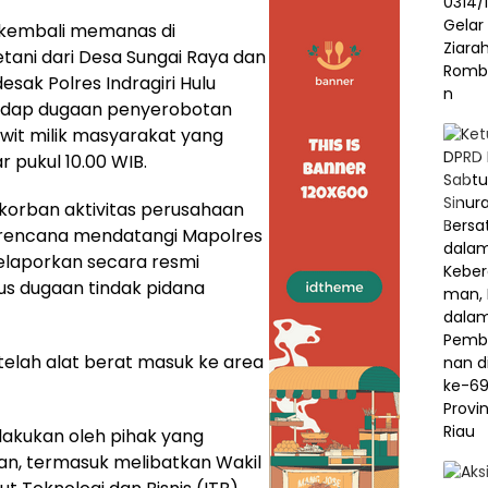
a kembali memanas di
etani dari Desa Sungai Raya dan
esak Polres Indragiri Hulu
hadap dugaan penyerobotan
it milik masyarakat yang
r pukul 10.00 WIB.
korban aktivitas perusahaan
berencana mendatangi Mapolres
elaporkan secara resmi
us dugaan tindak pidana
etelah alat berat masuk ke area
lakukan oleh pihak yang
an, termasuk melibatkan Wakil