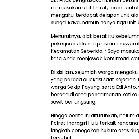
aktivitas pengrusakan kebun petani
memasukan alat berat, membantah t
mengakui terdapat delapan unit ala
Sungai Raya, namun hanya tiga unit
Menurutnya, alat berat itu sebelum
pekerjaan di lahan plasma masyara
Kecamatan Seberida. ” Saya masukan
kata Ando menjawab konfirmasi wa
Di sisi lain, sejumlah warga menga
yang berada di lokasi saat kejadian
warga Sekip Payung, serta Edi Anto,
berada di area pengamanan ketika 
sawit berlangsung.
Hingga berita ini diturunkan, belum
Polres Indragiri Hulu terkait renc
langkah penegakan hukum atas du
tersebut.