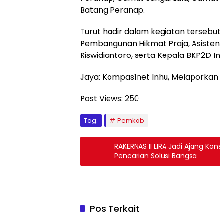
Batang Peranap.
Turut hadir dalam kegiatan tersebu
Pembangunan Hikmat Praja, Asisten
Riswidiantoro, serta Kepala BKP2D In
Jaya: Kompas1net Inhu, Melaporkan
Post Views:
250
Tag:
Pemkab
RAKERNAS II LIRA Jadi Ajang Kon
Pencarian Solusi Bangsa
Pos Terkait
Pemerintah
Pemeri