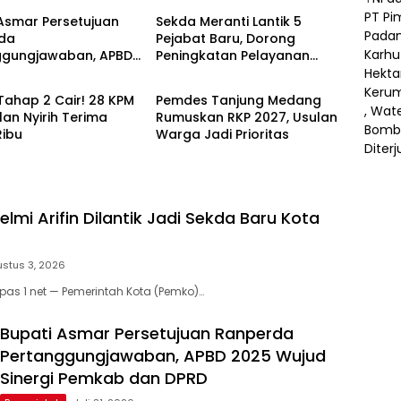
Asmar Persetujuan
Sekda Meranti Lantik 5
da
Pejabat Baru, Dorong
ggungjawaban, APBD
Peningkatan Pelayanan
ntah
Pemerintah
ujud Sinergi Pemkab
Publik
RD
Tahap 2 Cair! 28 KPM
Pemdes Tanjung Medang
an Nyirih Terima
Rumuskan RKP 2027, Usulan
Ribu
Warga Jadi Prioritas
elmi Arifin Dilantik Jadi Sekda Baru Kota
stus 3, 2026
as 1 net — Pemerintah Kota (Pemko)…
Bupati Asmar Persetujuan Ranperda
Pertanggungjawaban, APBD 2025 Wujud
Sinergi Pemkab dan DPRD