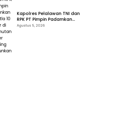
Kapolres Pelalawan TNI dan
RPK PT Pimpin Padamkan
Karhutla 10 Hektar di
Agustus 5, 2026
Kerumutan, Water Bombing
Diterjunkan