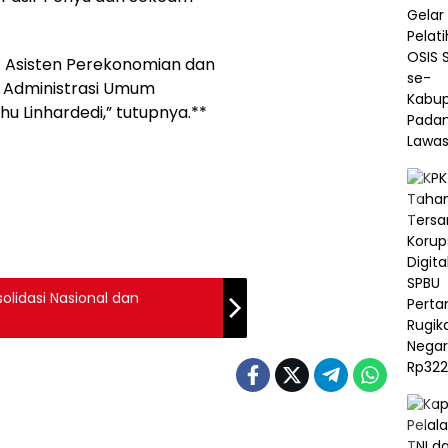
t Asisten Perekonomian dan
 Administrasi Umum
hu Linhardedi,” tutupnya.**
solidasi Nasional dan
ntah
Pemerintah