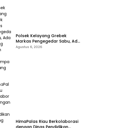
Polsek Kelayang Grebek
Markas Pengegedar Sabu, Ada
Lubang Tanah Untuk
Agustus 6, 2026
Menyimpan Barang Bukti
HimaPalas Riau Berkolaborasi
dengan Dinas Pendidikan