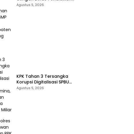
Padang Lawas Gelar Pelatihan
Agustus 5, 2026
OSIS SMP se-Kabupaten
Padang Lawas
KPK Tahan 3 Tersangka
Korupsi Digitalisasi SPBU
Pertamina, Rugikan Negara
Agustus 5, 2026
Rp322 Miliar