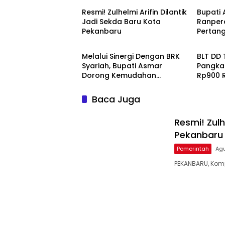
Resmi! Zulhelmi Arifin Dilantik
Bupati 
Jadi Sekda Baru Kota
Ranper
Pekanbaru
Pertan
Pemerintah
Pemeri
2025 W
dan DP
Melalui Sinergi Dengan BRK
BLT DD 
Syariah, Bupati Asmar
Pangkal
Dorong Kemudahan
Rp900 
Layanan Pensiun ASN
Baca Juga
Resmi! Zulh
Pekanbaru
Pemerintah
Agu
PEKANBARU, Komp