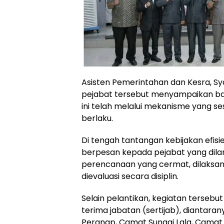
Asisten Pemerintahan dan Kesra, Sya
pejabat tersebut menyampaikan ba
ini telah melalui mekanisme yang s
berlaku.
Di tengah tantangan kebijakan efisie
berpesan kepada pejabat yang dila
perencanaan yang cermat, dilaksana
dievaluasi secara disiplin.
Selain pelantikan, kegiatan tersebu
terima jabatan (sertijab), diantar
Peranap, Camat Sungai Lala, Camat