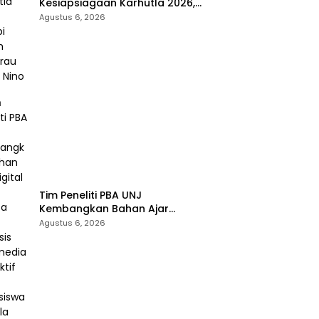
Kesiapsiagaan Karhutla 2026,
Hadapi Musim Kemarau dan El
Agustus 6, 2026
Nino
Tim Peneliti PBA UNJ
Kembangkan Bahan Ajar
Digital Tata Bahasa Arab
Agustus 6, 2026
Berbasis Multimedia Interaktif
untuk Mahasiswa Pemula