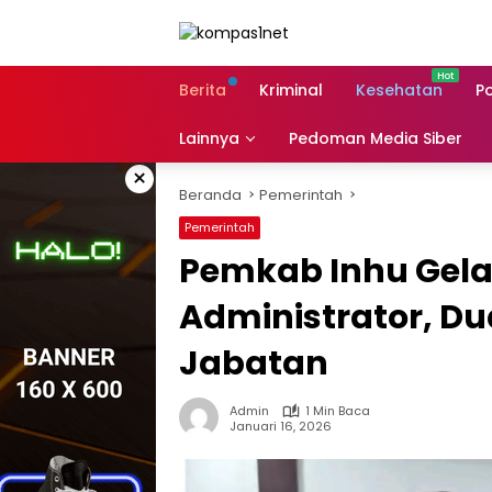
Langsung
ke
konten
Berita
Kriminal
Kesehatan
Po
Lainnya
Pedoman Media Siber
×
Beranda
Pemerintah
Pemerintah
Pemkab Inhu Gelar
Administrator, D
Jabatan
Admin
1 Min Baca
Januari 16, 2026