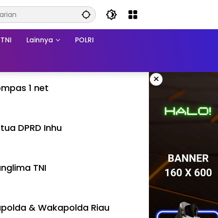
TNI
Lainnya
POLRI
×
mpas 1 net
tua DPRD Inhu
nglima TNI
polda & Wakapolda Riau