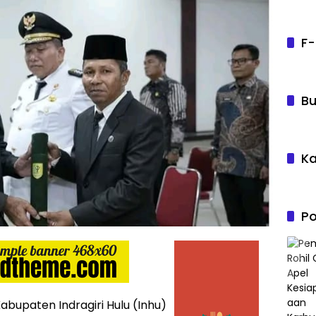
F-
Bu
Ka
Po
bupaten Indragiri Hulu (Inhu)