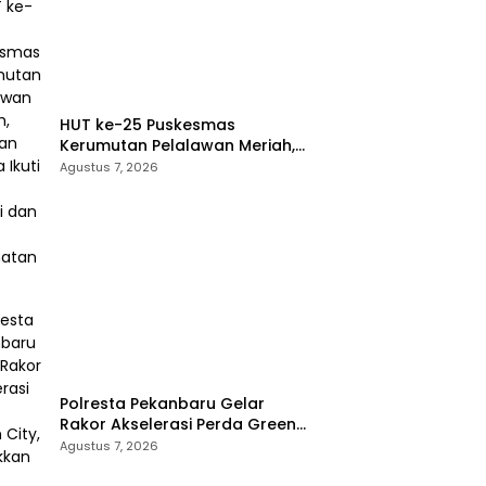
HUT ke-25 Puskesmas
Kerumutan Pelalawan Meriah,
Ratusan Warga Ikuti Jalan
Agustus 7, 2026
Santai dan Cek Kesehatan
Gratis
Polresta Pekanbaru Gelar
Rakor Akselerasi Perda Green
City, Masukkan ke Kurikulum
Agustus 7, 2026
Sekolah