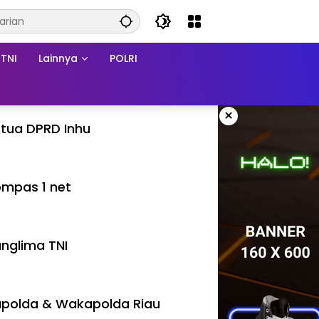
TNI
Lainnya
POLRI
×
tua DPRD Inhu
mpas 1 net
nglima TNI
polda & Wakapolda Riau