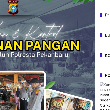
F-
Bu
Ka
Po