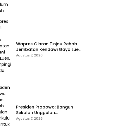
Wapres Gibran Tinjau Rehab
Jembatan Kendawi Gayo Lues,
Didampingi Kapolda Aceh
Agustus 7, 2026
Presiden Prabowo: Bangun
Sekolah Unggulan
Berkurikulum IB untuk Saingi
Agustus 7, 2026
Dunia