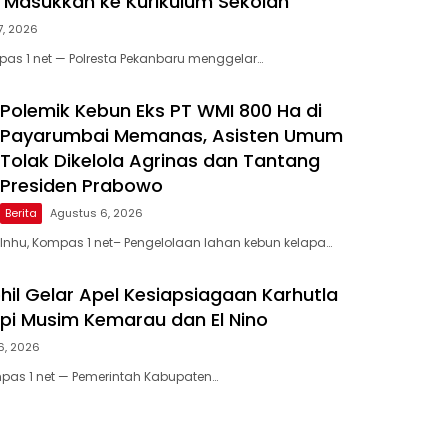
, Masukkan ke Kurikulum Sekolah
7, 2026
as 1 net — Polresta Pekanbaru menggelar…
Polemik Kebun Eks PT WMI 800 Ha di
Payarumbai Memanas, Asisten Umum
Tolak Dikelola Agrinas dan Tantang
Presiden Prabowo
Berita
Agustus 6, 2026
Inhu, Kompas 1 net– Pengelolaan lahan kebun kelapa…
il Gelar Apel Kesiapsiagaan Karhutla
pi Musim Kemarau dan El Nino
6, 2026
mpas 1 net — Pemerintah Kabupaten…