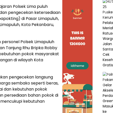
jajaran Polsek Lima puluh
 dan pengecekan ketersediaan
apokting) di Pasar Limapuluh,
Limapuluh, Kota Pekanbaru,
h personel Polsek Limapuluh
n Tanjung Rhu Bripka Robby
s kebutuhan pokok masyarakat
ngan di wilayah Kota
kukan pengecekan langsung
arga sembako seperti beras,
abai dan kebutuhan pokok
kan persediaan bahan pokok di
n mencukupi kebutuhan