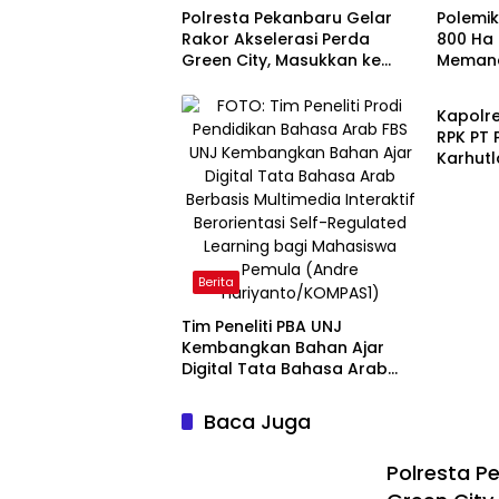
Polresta Pekanbaru Gelar
Polemik
Rakor Akselerasi Perda
800 Ha
Green City, Masukkan ke
Memana
POLRI
Kurikulum Sekolah
Tolak D
Tantan
Kapolre
RPK PT
Karhutl
Kerumu
Diterju
Berita
Tim Peneliti PBA UNJ
Kembangkan Bahan Ajar
Digital Tata Bahasa Arab
Berbasis Multimedia
Interaktif untuk Mahasiswa
Baca Juga
Pemula
Polresta P