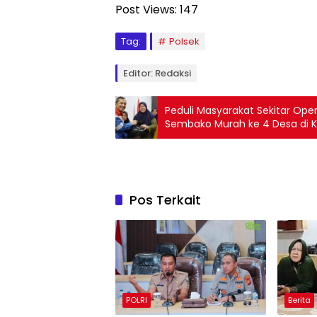
Post Views:
147
Tag:
Polsek
Editor: Redaksi
Peduli Masyarakat Sekitar Oper
Pos Terkait
POLRI
Berita