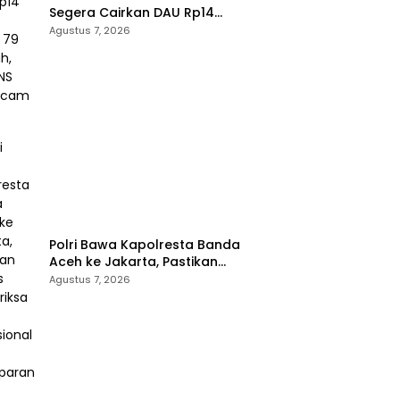
Segera Cairkan DAU Rp14
Triliun untuk 79 Daerah, Gaji
Agustus 7, 2026
PNS Terancam Telat
Polri Bawa Kapolresta Banda
Aceh ke Jakarta, Pastikan
Proses Pemeriksaan
Agustus 7, 2026
Profesional dan Transparan