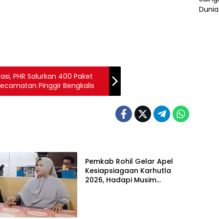
asi, PHR Salurkan 400 Paket
Sembako Murah ke 4 Desa di Kecamatan Pinggir Bengkalis
POLRI
Pemkab Rohil Gelar Apel
Kesiapsiagaan Karhutla
2026, Hadapi Musim
Kemarau dan El Nino