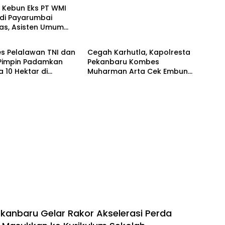
 Kebun Eks PT WMI
 di Payarumbai
s, Asisten Umum
POLRI
ikelola Agrinas dan
g Presiden Prabowo
s Pelalawan TNI dan
Cegah Karhutla, Kapolresta
 Pimpin Padamkan
Pekanbaru Kombes
a 10 Hektar di
Muharman Arta Cek Embung
tan, Water Bombing
di Payung Sekaki dan
nkan
Tenayan Raya
ekanbaru Gelar Rakor Akselerasi Perda