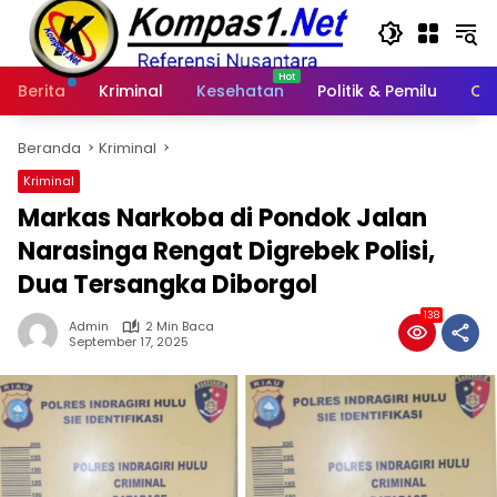
Langsung
ke
konten
Berita
Kriminal
Kesehatan
Politik & Pemilu
Ot
Beranda
Kriminal
Kriminal
Markas Narkoba di Pondok Jalan
Narasinga Rengat Digrebek Polisi,
Dua Tersangka Diborgol
138
Admin
2 Min Baca
September 17, 2025