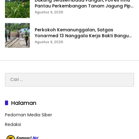
Pantau Perkembangan Tanam Jagung Pipil
di Dua Wilayah
Agustus 9, 2026
Perkokoh Kemanunggalan, Satgas
Yonarmed 13 Nanggala Kerja Bakti Bangun
Masjid Al-Hikmah di Kapuas Hulu
Agustus 9, 2026
Cari
untuk:
Halaman
Pedoman Media Siber
Redaksi