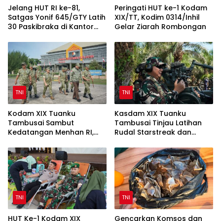
Jelang HUT RI ke-81,
Peringati HUT ke-1 Kodam
Satgas Yonif 645/GTY Latih
XIX/TT, Kodim 0314/Inhil
30 Paskibraka di Kantor
Gelar Ziarah Rombongan
Bupati Yalimo
TNI
TNI
Kodam XIX Tuanku
Kasdam XIX Tuanku
Tambusai Sambut
Tambusai Tinjau Latihan
Kedatangan Menhan RI,
Rudal Starstreak dan
Tinjau Penguatan Yonif TP
Meriam 57 di Bengkalis
di Bengkalis dan Kampar
TNI
TNI
HUT Ke-1 Kodam XIX
Gencarkan Komsos dan