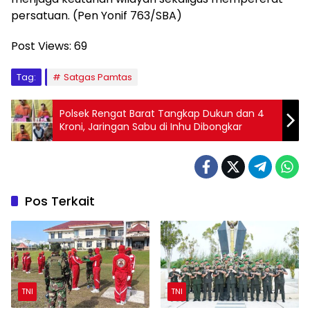
persatuan. (Pen Yonif 763/SBA)
Post Views:
69
Tag:
Satgas Pamtas
Polsek Rengat Barat Tangkap Dukun dan 4
Kroni, Jaringan Sabu di Inhu Dibongkar
Pos Terkait
TNI
TNI