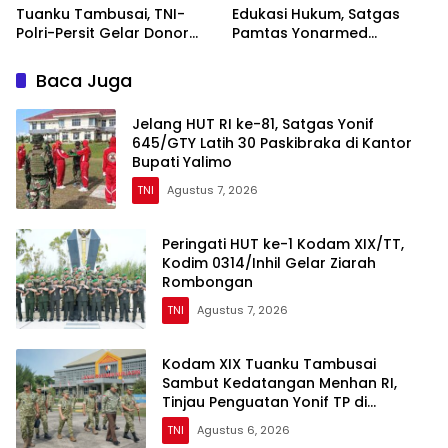
Tuanku Tambusai, TNI-
Edukasi Hukum, Satgas
Polri-Persit Gelar Donor
Pamtas Yonarmed
Darah Target 200 Kantong
13/Nanggala Terima
Penyerahan Sukarela ±1 Kg
Baca Juga
Sisik Trenggiling dari
Warga Perbatasan
Jelang HUT RI ke-81, Satgas Yonif
645/GTY Latih 30 Paskibraka di Kantor
Bupati Yalimo
TNI
Agustus 7, 2026
Peringati HUT ke-1 Kodam XIX/TT,
Kodim 0314/Inhil Gelar Ziarah
Rombongan
TNI
Agustus 7, 2026
Kodam XIX Tuanku Tambusai
Sambut Kedatangan Menhan RI,
Tinjau Penguatan Yonif TP di
Bengkalis dan Kampar
TNI
Agustus 6, 2026