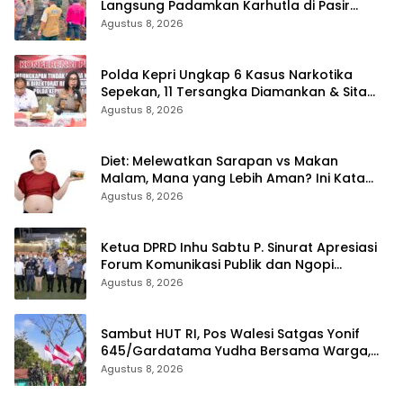
Langsung Padamkan Karhutla di Pasir
Limau Kapas Rohil
Agustus 8, 2026
Polda Kepri Ungkap 6 Kasus Narkotika
Sepekan, 11 Tersangka Diamankan & Sita
402 Gram Sabu
Agustus 8, 2026
Diet: Melewatkan Sarapan vs Makan
Malam, Mana yang Lebih Aman? Ini Kata
Dokter
Agustus 8, 2026
Ketua DPRD Inhu Sabtu P. Sinurat Apresiasi
Forum Komunikasi Publik dan Ngopi
Bersama Kejari Inhu
Agustus 8, 2026
Sambut HUT RI, Pos Walesi Satgas Yonif
645/Gardatama Yudha Bersama Warga,
Kibarkan Merah Putih di Bukit Walesi
Agustus 8, 2026