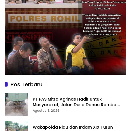
Pos Terbaru
‎PT PAS Mitra Agrinas Hadir untuk
Masyarakat, Jalan Desa Danau Rambai
Dirawat dan Disiram
Agustus 8, 2026
Wakapolda Riau dan Irdam XIX Turun