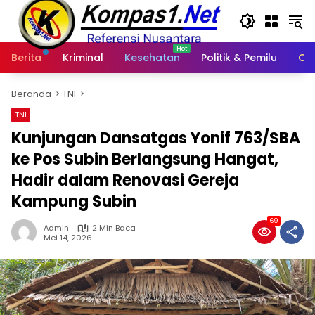
Langsung
ke
konten
Berita
Kriminal
Kesehatan
Politik & Pemilu
Ot
Beranda
TNI
TNI
Kunjungan Dansatgas Yonif 763/SBA
ke Pos Subin Berlangsung Hangat,
Hadir dalam Renovasi Gereja
Kampung Subin
69
Admin
2 Min Baca
Mei 14, 2026