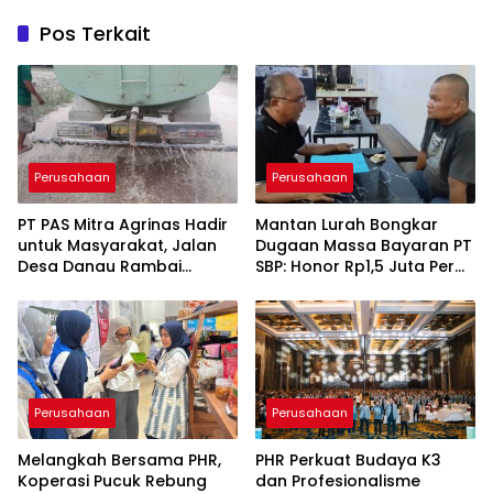
Pos Terkait
Perusahaan
Perusahaan
‎PT PAS Mitra Agrinas Hadir
Mantan Lurah Bongkar
untuk Masyarakat, Jalan
Dugaan Massa Bayaran PT
Desa Danau Rambai
SBP: Honor Rp1,5 Juta Per
Dirawat dan Disiram
Bulan, Warga Lapangan
Rp150 Ribu
Perusahaan
Perusahaan
Melangkah Bersama PHR,
PHR Perkuat Budaya K3
Koperasi Pucuk Rebung
dan Profesionalisme