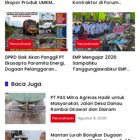
Ekspor Produk UMKM
Kontraktor di Forum
Hingga Negeri Sakura
Komunikasi 2026
Perusahaan
Perusahaan
DPRD Siak Akan Panggil PT
EMP Mengajar 2026:
Ekasapta Paramita Energi,
Sampahku
Dugaan Pelanggaran
Tanggungjawabku! EMP
Andalalin dan Rusak Jalan
Energi Gandewa Ajak
Kabupaten
Generasi Muda Rantau
Baca Juga
Bais Wujudkan Aksi Nyata
Peduli Lingkungan
‎PT PAS Mitra Agrinas Hadir untuk
Masyarakat, Jalan Desa Danau
Rambai Dirawat dan Disiram
Perusahaan
Agustus 8, 2026
Mantan Lurah Bongkar Dugaan