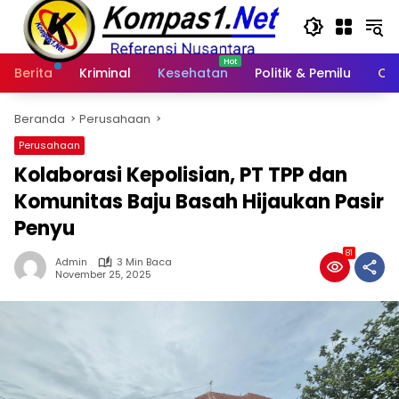
Langsung
ke
konten
Berita
Kriminal
Kesehatan
Politik & Pemilu
Ot
Beranda
Perusahaan
Perusahaan
Kolaborasi Kepolisian, PT TPP dan
Komunitas Baju Basah Hijaukan Pasir
Penyu
81
Admin
3 Min Baca
November 25, 2025