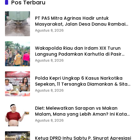
Pos Terbaru
‎PT PAS Mitra Agrinas Hadir untuk
Masyarakat, Jalan Desa Danau Rambai
Dirawat dan Disiram
Agustus 8, 2026
Wakapolda Riau dan Irdam XIX Turun
Langsung Padamkan Karhutla di Pasir
Limau Kapas Rohil
Agustus 8, 2026
Polda Kepri Ungkap 6 Kasus Narkotika
Sepekan, 11 Tersangka Diamankan & Sita
402 Gram Sabu
Agustus 8, 2026
Diet: Melewatkan Sarapan vs Makan
Malam, Mana yang Lebih Aman? Ini Kata
Dokter
Agustus 8, 2026
Ketua DPRD Inhu Sabtu P. Sinurat Apresiasi