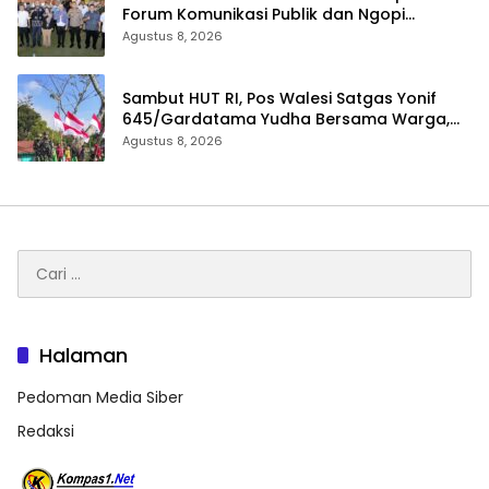
Forum Komunikasi Publik dan Ngopi
Bersama Kejari Inhu
Agustus 8, 2026
Sambut HUT RI, Pos Walesi Satgas Yonif
645/Gardatama Yudha Bersama Warga,
Kibarkan Merah Putih di Bukit Walesi
Agustus 8, 2026
Cari
untuk:
Halaman
Pedoman Media Siber
Redaksi