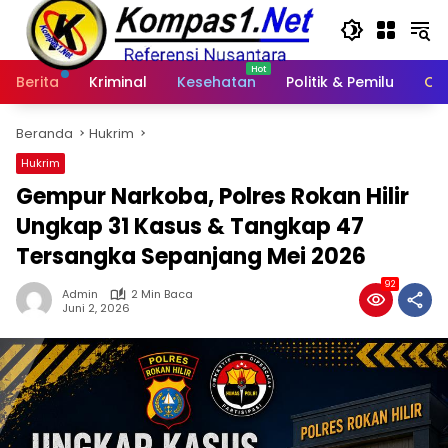
Langsung
ke
konten
Berita
Kriminal
Kesehatan
Politik & Pemilu
Ot
Beranda
Hukrim
Hukrim
Gempur Narkoba, Polres Rokan Hilir
Ungkap 31 Kasus & Tangkap 47
Tersangka Sepanjang Mei 2026
92
Admin
2 Min Baca
Juni 2, 2026