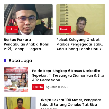
Pemeriksaan Profesional
Satresnarkoba Polres Inhu
dan Transparan
Ringkus Dua Pelaku
Hukrim
Hukrim
Berkas Perkara
Polsek Kelayang Grebek
Pencabulan Anak di Rohil
Markas Pengegedar Sabu,
P-21, Tahap II Segera
Ada Lubang Tanah Untuk
Dilimpahkan ke Kejaksaan
Menyimpan Barang Bukti
Baca Juga
Polda Kepri Ungkap 6 Kasus Narkotika
Sepekan, 11 Tersangka Diamankan & Sita
402 Gram Sabu
Hukrim
Agustus 8, 2026
Dikejar Sekitar 100 Meter, Pengedar
Sabu di Batang Cenaku Tak Bisa