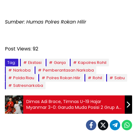
Sumber: Humas Polres Rokan Hilir
Post Views:
92
Tag:
Ekstasi
Ganja
Kapolres Rohil
Narkoba
Pemberantasan Narkoba
Polda Riau
Polres Rokan Hilir
Rohil
Sabu
Satresnarkoba
Dimas Adi Brace, Timnas U-19 Hajar
Myanmar 3-0: Garuda Muda Posisi 2 Grup A
Piala AFF U-19