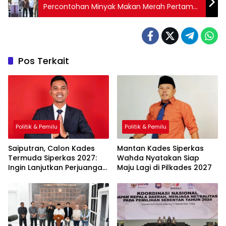
Percontohan Minyak Makan Merah Pertama
di Indonesia
Pos Terkait
Politik & Pemilu
Politik & Pemilu
Saiputran, Calon Kades
Mantan Kades Siperkas
Termuda Siperkas 2027:
Wahda Nyatakan Siap
Ingin Lanjutkan Perjuangan
Maju Lagi di Pilkades 2027
Ayah