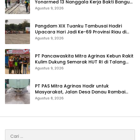
Yonarmed 13 Nanggala Kerja Bakti Bangun
Masjid Al-Hikmah di Kapuas Hulu
Agustus 9, 2026
Pangdam XIX Tuanku Tambusai Hadiri
Upacara Hari Jadi Ke-69 Provinsi Riau di
Pekanbaru
Agustus 9, 2026
‎PT Pancawaskita Mitra Agrinas Kebun Rakit
Kulim Dukung Semarak HUT RI di Talang
Perigi
Agustus 9, 2026
‎PT PAS Mitra Agrinas Hadir untuk
Masyarakat, Jalan Desa Danau Rambai
Dirawat dan Disiram
Agustus 8, 2026
Cari
untuk: