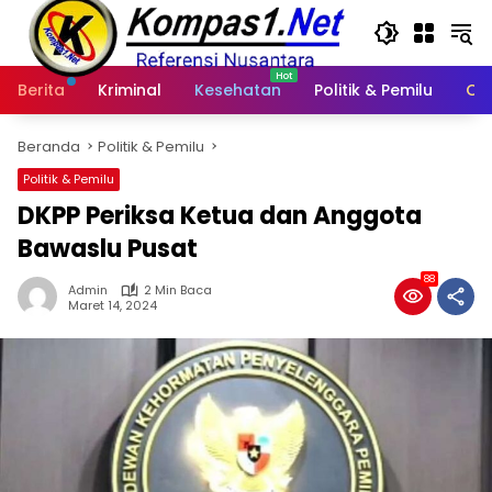
Langsung
ke
konten
Berita
Kriminal
Kesehatan
Politik & Pemilu
Ot
Beranda
Politik & Pemilu
Politik & Pemilu
DKPP Periksa Ketua dan Anggota
Bawaslu Pusat
88
Admin
2 Min Baca
Maret 14, 2024