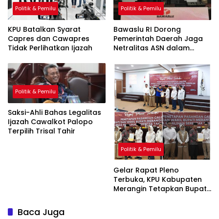
Politik & Pemilu
Politik & Pemilu
KPU Batalkan Syarat
Bawaslu RI Dorong
Capres dan Cawapres
Pemerintah Daerah Jaga
Tidak Perlihatkan Ijazah
Netralitas ASN dalam
Pilkada
Politik & Pemilu
Saksi-Ahli Bahas Legalitas
Ijazah Cawalkot Palopo
Terpilih Trisal Tahir
Politik & Pemilu
Gelar Rapat Pleno
Terbuka, KPU Kabupaten
Merangin Tetapkan Bupati
dan Wakil Bupati Terpilih
2024
Baca Juga