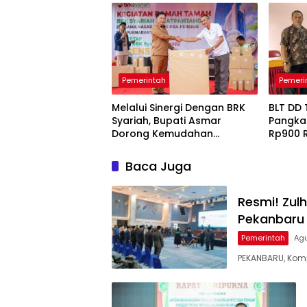
dan DP
Pemerintah
Pemeri
Melalui Sinergi Dengan BRK
BLT DD 
Syariah, Bupati Asmar
Pangkal
Dorong Kemudahan
Rp900 
Layanan Pensiun ASN
Baca Juga
Resmi! Zulh
Pekanbaru
Pemerintah
Agu
PEKANBARU, Komp