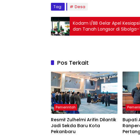
Tag:
Desa
Kodam I/BB Gelar Apel Kesiap
dan Tanah Longsor di Sibolga
Pos Terkait
Pemerintah
Pemeri
Resmi! Zulhelmi Arifin Dilantik
Bupati 
Jadi Sekda Baru Kota
Ranper
Pekanbaru
Pertan
2025 W