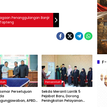
siagaan Penanggulangan Banjir
–Tapteng
F-
ntah
Pemerintah
Asmar Persetujuan
Sekda Meranti Lantik 5
da
Pejabat Baru, Dorong
ggungjawaban, APBD
Peningkatan Pelayanan
ujud Sinergi Pemkab
Publik