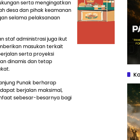
ukungan serta mengingatkan
tah desa dan pihak keamanan
ngan selama pelaksanaan
n staf administrasi juga ikut
mberikan masukan terkait
rjalan serta proyeksi
lan dinamis dan tetap
kat.
Ka
 Tanjung Punak berharap
dapat berjalan maksimal,
faat sebesar-besarnya bagi