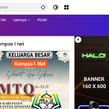
TNI
Lainnya
POLRI
×
mpas 1 net