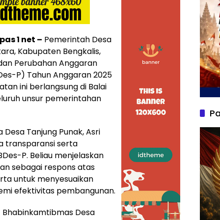
as 1 net –
Pemerintah Desa
ara, Kabupaten Bengkalis,
 dan Perubahan Anggaran
Des-P) Tahun Anggaran 2025
tan ini berlangsung di Balai
eluruh unsur pemerintahan
Pa
a Desa Tanjung Punak, Asri
 transparansi serta
BDes-P. Beliau menjelaskan
an sebagai respons atas
rta untuk menyesuaikan
emi efektivitas pembangunan.
ut Bhabinkamtibmas Desa