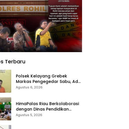
s Terbaru
Polsek Kelayang Grebek
Markas Pengegedar Sabu, Ada
Lubang Tanah Untuk
Agustus 6, 2026
Menyimpan Barang Bukti
HimaPalas Riau Berkolaborasi
dengan Dinas Pendidikan
Padang Lawas Gelar Pelatihan
Agustus 5, 2026
OSIS SMP se-Kabupaten
Padang Lawas