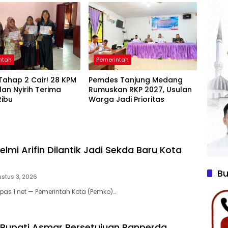
RD
ntah
Pemerintah
Tahap 2 Cair! 28 KPM
Pemdes Tanjung Medang
an Nyirih Terima
Rumuskan RKP 2027, Usulan
Ribu
Warga Jadi Prioritas
elmi Arifin Dilantik Jadi Sekda Baru Kota
Bu
stus 3, 2026
as 1 net — Pemerintah Kota (Pemko)…
Bupati Asmar Persetujuan Ranperda