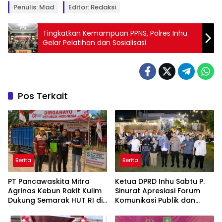
Penulis: Mad
Editor: Redaksi
Tingkatkan Kemampuan PPNS, Polres Inhu
Gelar Pelatihan dan Sosialisasi
Pos Terkait
Berita
Berita
‎PT Pancawaskita Mitra
Ketua DPRD Inhu Sabtu P.
Agrinas Kebun Rakit Kulim
Sinurat Apresiasi Forum
Dukung Semarak HUT RI di
Komunikasi Publik dan
Talang Perigi
Ngopi Bersama Kejari Inhu