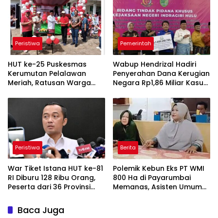
Peristiwa
Pemerintah
HUT ke-25 Puskesmas
Wabup Hendrizal Hadiri
Kerumutan Pelalawan
Penyerahan Dana Kerugian
Meriah, Ratusan Warga
Negara Rp1,86 Miliar Kasus
Ikuti Jalan Santai dan Cek
Korupsi BPR Indra Arta
Kesehatan Gratis
Peristiwa
Berita
War Tiket Istana HUT ke-81
Polemik Kebun Eks PT WMI
RI Diburu 128 Ribu Orang,
800 Ha di Payarumbai
Peserta dari 36 Provinsi
Memanas, Asisten Umum
dan 14 Negara
Tolak Dikelola Agrinas dan
Tantang Presiden Prabowo
Baca Juga