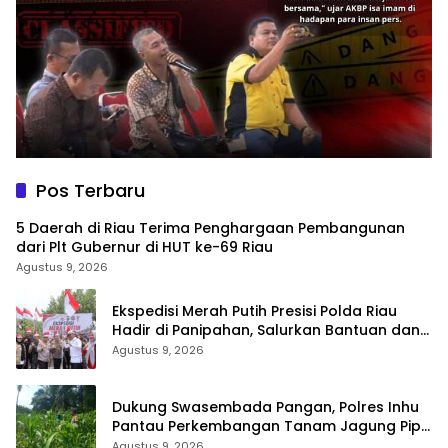
Pos Terbaru
5 Daerah di Riau Terima Penghargaan Pembangunan
dari Plt Gubernur di HUT ke-69 Riau
Agustus 9, 2026
Ekspedisi Merah Putih Presisi Polda Riau
Hadir di Panipahan, Salurkan Bantuan dan
Layanan Kesehatan
Agustus 9, 2026
Dukung Swasembada Pangan, Polres Inhu
Pantau Perkembangan Tanam Jagung Pipil
di Dua Wilayah
Agustus 9, 2026