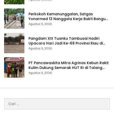
Perkokoh Kemanunggalan, Satgas
Yonarmed 13 Nanggala Kerja Bakti Bangun
Masjid Al-Hikmah di Kapuas Hulu
Agustus 9, 2026
Pangdam XIX Tuanku Tambusai Hadiri
Upacara Hari Jadi Ke-69 Provinsi Riau di
Pekanbaru
Agustus 9, 2026
‎PT Pancawaskita Mitra Agrinas Kebun Rakit
Kulim Dukung Semarak HUT RI di Talang
Perigi
Agustus 9, 2026
Cari
untuk: