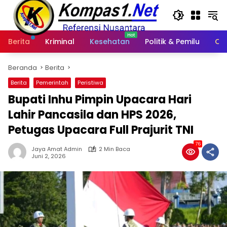
Langsung
ke
konten
Berita
Kriminal
Kesehatan
Politik & Pemilu
Ot
Beranda
Berita
Berita
Pemerintah
Peristiwa
Bupati Inhu Pimpin Upacara Hari
Lahir Pancasila dan HPS 2026,
Petugas Upacara Full Prajurit TNI
76
Jaya Amat Admin
2 Min Baca
Juni 2, 2026