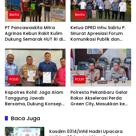
Berita
Berita
‎PT Pancawaskita Mitra
Ketua DPRD Inhu Sabtu P.
Agrinas Kebun Rakit Kulim
Sinurat Apresiasi Forum
Dukung Semarak HUT RI di
Komunikasi Publik dan
Talang Perigi
Ngopi Bersama Kejari Inhu
POLRI
POLRI
Kapolres Rohil: Jaga Alam
Polresta Pekanbaru Gelar
Tanggung Jawab
Rakor Akselerasi Perda
Bersama, Dukung Konsep
Green City, Masukkan ke
Green Policing
Kurikulum Sekolah
Baca Juga
Kasdim 0314/Inhil Hadiri Upacara