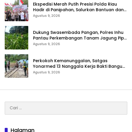
Ekspedisi Merah Putih Presisi Polda Riau
Hadir di Panipahan, Salurkan Bantuan dan
Layanan Kesehatan
Agustus 9, 2026
Dukung Swasembada Pangan, Polres Inhu
Pantau Perkembangan Tanam Jagung Pipil
di Dua Wilayah
Agustus 9, 2026
Perkokoh Kemanunggalan, Satgas
Yonarmed 13 Nanggala Kerja Bakti Bangun
Masjid Al-Hikmah di Kapuas Hulu
Agustus 9, 2026
Cari
untuk:
Halaman