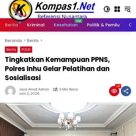
Langsung
ke
konten
Berita
Kriminal
Kesehatan
Politik & Pemilu
Ot
Beranda
Berita
Berita
POLRI
Tingkatkan Kemampuan PPNS,
Polres Inhu Gelar Pelatihan dan
Sosialisasi
148
Jaya Amat Admin
3 Min Baca
Juni 2, 2026