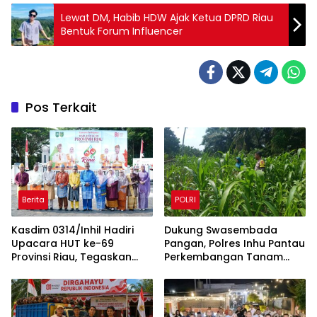
Lewat DM, Habib HDW Ajak Ketua DPRD Riau
Bentuk Forum Influencer
Pos Terkait
Berita
POLRI
Kasdim 0314/Inhil Hadiri
Dukung Swasembada
Upacara HUT ke-69
Pangan, Polres Inhu Pantau
Provinsi Riau, Tegaskan
Perkembangan Tanam
Komitmen Jaga Persatuan
Jagung Pipil di Dua Wilayah
dan Pembangunan