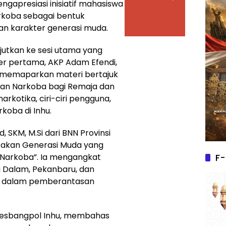
gapresiasi inisiatif mahasiswa
koba sebagai bentuk
n karakter generasi muda.
anjutkan ke sesi utama yang
r pertama, AKP Adam Efendi,
, memaparkan materi bertajuk
an Narkoba bagi Remaja dan
arkotika, ciri-ciri pengguna,
koba di Inhu.
 SKM, M.Si dari BNN Provinsi
takan Generasi Muda yang
F-
 Narkoba”. Ia mengangkat
g Dalam, Pekanbaru, dan
NN dalam pemberantasan
i Kesbangpol Inhu, membahas