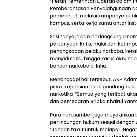
“Peran Pemerintah Daerah dalam 
Pemberantasan Penyalahgunaan Nar
pemerintah melalui kampanye publik,
kampus, serta kerja sama antar inst
Sesi tanya jawab berlangsung dina
pertanyaan kritis, mulai dari keti
penangkapan pelaku narkoba, keta
menjadi saksi, hingga kasus oknum a
bandar narkoba di Inhu.
Menanggapi hal tersebut, AKP Ada
pihak kepolisian tidak pandang bul
narkotika. “Semua yang terlibat aka
dan pemecatan Bripka Khairul Yanto j
Para narasumber juga meyakinkan 
perlindungan hukum sesuai dengan 
“Jangan takut untuk melapor. Negar
warganya yang berani bertindak me