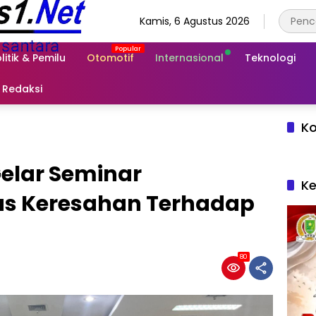
Kamis, 6 Agustus 2026
litik & Pemilu
Otomotif
Internasional
Teknologi
Redaksi
Ko
Gelar Seminar
Ke
s Keresahan Terhadap
80