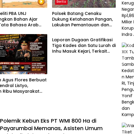
Berita
eliti PBA UNJ
Polsek Batang Cenaku
gkan Bahan Ajar
Dukung Ketahanan Pangan,
 Tata Bahasa Arab
Lakukan Pemantauan dan
Berita
s Multimedia
Penyiraman Tanaman
tif untuk Mahasiswa
Jagung Pipil di Desa Aur Cina
Laporan Dugaan Gratifikasi
Tiga Kades dan Satu Lurah di
Inhu Masuk Kejari, Terkait
Konflik Lahan dengan PT SBP
 Agus Flores Berbuat
endral Listyo,
n Ribu Masyarakat
kan Dilapangan
Polemik Kebun Eks PT WMI 800 Ha di
Payarumbai Memanas, Asisten Umum