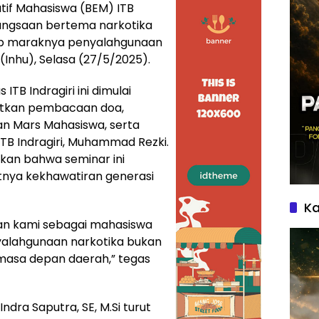
tif Mahasiswa (BEM) ITB
angsaan bertema narkotika
ap maraknya penyalahgunaan
(Inhu), Selasa (27/5/2025).
ITB Indragiri ini dimulai
utkan pembacaan doa,
an Mars Mahasiswa, serta
TB Indragiri, Muhammad Rezki.
an bahwa seminar ini
nya kekhawatiran generasi
Ka
ian kami sebagai mahasiswa
alahgunaan narkotika bukan
 masa depan daerah,” tegas
 Indra Saputra, SE, M.Si turut