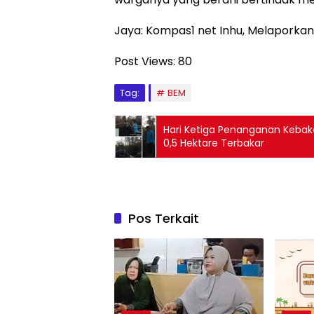
Jaya: Kompas1 net Inhu, Melaporkan
Post Views:
80
Tag:
BEM
Hari Ketiga Penanganan Kebak
0,5 Hektare Terbakar
Pos Terkait