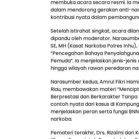
membuka acara secara resmi. Ia men
dalam mendorong gerakan anti-nar
kontribusi nyata dalam pembanguna
Setelah istirahat singkat, acara dil
dipandu oleh moderator. Narasumbe
SE, MH (Kasat Narkoba Polres Inhu)
“Pencegahan Bahaya Penyalahguna
Pemuda”. Ia menjelaskan jenis-jenis n
hingga wilayah rawan peredaran nar
Narasumber kedua, Amrul Fikri Hamid,
Riau, membawakan materi “Mencip
Berprestasi dan Berkarakter Tanpa
contoh nyata dari kasus di Kampun
menjelaskan peran serta fungsi B
narkoba.
Pemateri terakhir, Drs. Rizalmi dar