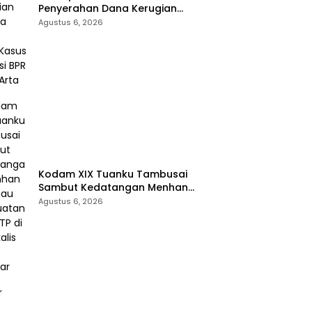
Penyerahan Dana Kerugian
Negara Rp1,86 Miliar Kasus
Agustus 6, 2026
Korupsi BPR Indra Arta
Kodam XIX Tuanku Tambusai
Sambut Kedatangan Menhan
RI, Tinjau Penguatan Yonif TP di
Agustus 6, 2026
Bengkalis dan Kampar