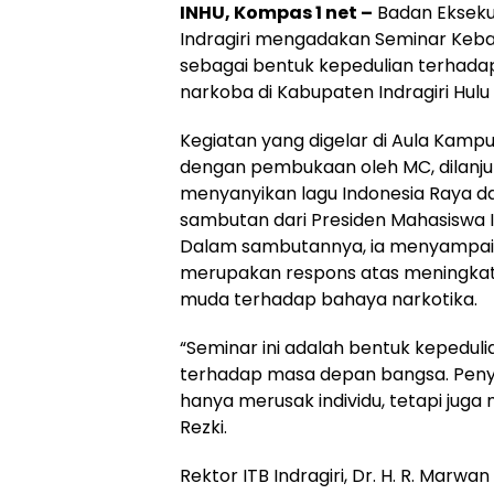
INHU, Kompas 1 net –
Badan Ekseku
Indragiri mengadakan Seminar Keb
sebagai bentuk kepedulian terhad
narkoba di Kabupaten Indragiri Hulu 
Kegiatan yang digelar di Aula Kampus 
dengan pembukaan oleh MC, dilanj
menyanyikan lagu Indonesia Raya d
sambutan dari Presiden Mahasiswa I
Dalam sambutannya, ia menyampaik
merupakan respons atas meningkat
muda terhadap bahaya narkotika.
“Seminar ini adalah bentuk kepedul
terhadap masa depan bangsa. Peny
hanya merusak individu, tetapi juga
Rezki.
Rektor ITB Indragiri, Dr. H. R. Marwan