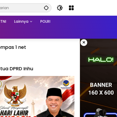
TNI
Lainnya
POLRI
×
mpas 1 net
tua DPRD Inhu