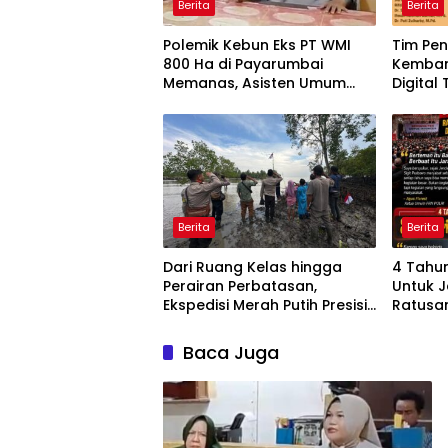
Berita
Berita
Polemik Kebun Eks PT WMI
Tim Pen
800 Ha di Payarumbai
Kemban
Memanas, Asisten Umum
Digital
Tolak Dikelola Agrinas dan
Berbasi
Tantang Presiden Prabowo
Interak
Pemula
Berita
Berita
Dari Ruang Kelas hingga
4 Tahun
Perairan Perbatasan,
Untuk J
Ekspedisi Merah Putih Presisi
Ratusa
Hidupkan Semangat
Dihadir
Kebangsaan di Dumai
Baca Juga