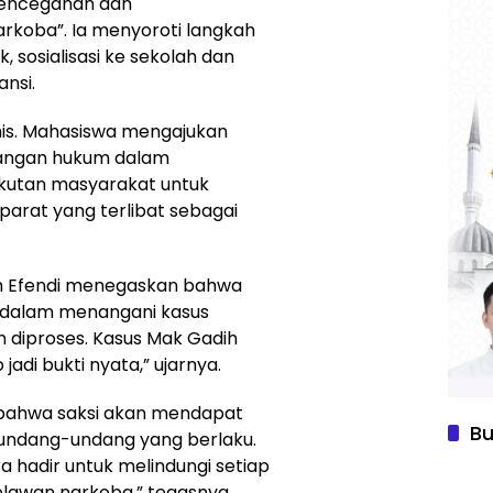
Pencegahan dan
koba”. Ia menyoroti langkah
 sosialisasi ke sekolah dan
ansi.
mis. Mahasiswa mengajukan
mpangan hukum dalam
kutan masyarakat untuk
parat yang terlibat sebagai
m Efendi menegaskan bahwa
u dalam menangani kasus
n diproses. Kasus Mak Gadih
adi bukti nyata,” ujarnya.
bahwa saksi akan mendapat
Bu
undang-undang yang berlaku.
a hadir untuk melindungi setiap
lawan narkoba,” tegasnya.