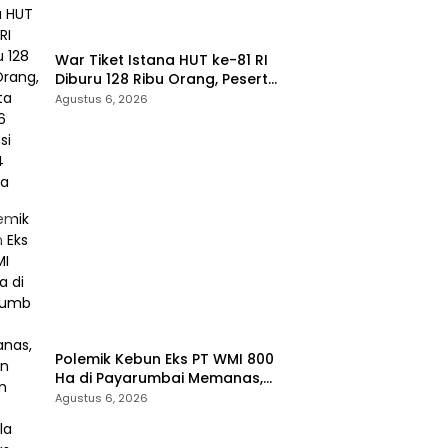
War Tiket Istana HUT ke-81 RI
Diburu 128 Ribu Orang, Peserta
dari 36 Provinsi dan 14 Negara
Agustus 6, 2026
Polemik Kebun Eks PT WMI 800
Ha di Payarumbai Memanas,
Asisten Umum Tolak Dikelola
Agustus 6, 2026
Agrinas dan Tantang Presiden
Prabowo