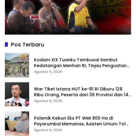
Pos Terbaru
Kodam XIX Tuanku Tambusai Sambut
Kedatangan Menhan RI, Tinjau Penguatan
Yonif TP di Bengkalis dan Kampar
Agustus 6, 2026
War Tiket Istana HUT ke-81 RI Diburu 128
Ribu Orang, Peserta dari 36 Provinsi dan 14
Negara
Agustus 6, 2026
Polemik Kebun Eks PT WMI 800 Ha di
Payarumbai Memanas, Asisten Umum Tolak
Dikelola Agrinas dan Tantang Presiden
Agustus 6, 2026
Prabowo