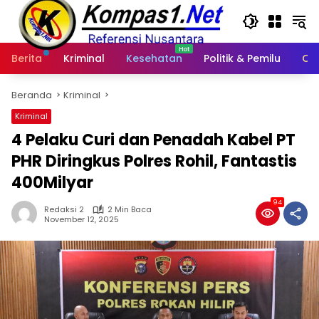
Langsung
ke
konten
Berita
Kriminal
Kesehatan
Politik & Pemilu
Ot
Beranda
Kriminal
Kriminal
4 Pelaku Curi dan Penadah Kabel PT
PHR Diringkus Polres Rohil, Fantastis
400Milyar
94
Redaksi 2
2 Min Baca
November 12, 2025